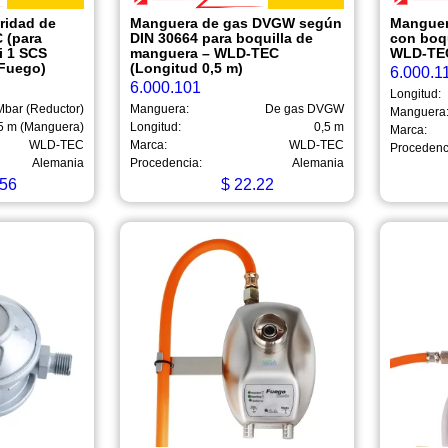
ridad de
Manguera de gas DVGW según
Manguer
 (para
DIN 30664 para boquilla de
con boq
i 1 SCS
manguera – WLD-TEC
WLD-TEC
 Fuego)
(Longitud 0,5 m)
6.000.1
6.000.101
Longitud:
Mbar (Reductor)
Manguera:
De gas DVGW
Manguera
5 m (Manguera)
Longitud:
0,5 m
Marca:
WLD-TEC
Marca:
WLD-TEC
Procedenc
Alemania
Procedencia:
Alemania
56
$
22.22