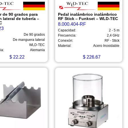
r de 90 grados para
Pedal inalámbrico inalámbrico
 lateral de tubería –
RF Stick – Funkset – WLD-TEC
C
8.000.404-RF
23
Capacidad:
2 - 5 m
De 90 grados
Frecuencia:
2,4 GHz
De manguera lateral
Conexón:
RF - Stick
WLD-TEC
Material:
Acero Inoxidable
ia:
Alemania
$
22.22
$
226.67