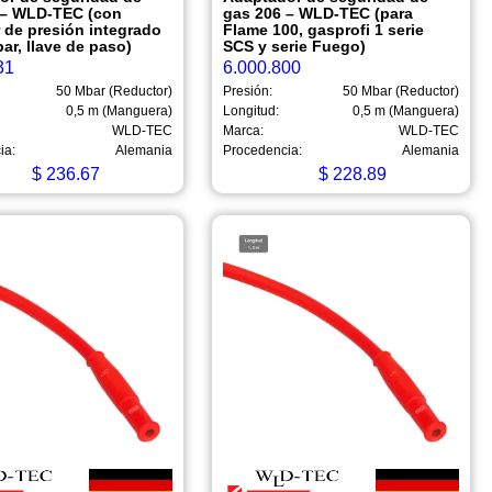
 – WLD-TEC (con
gas 206 – WLD-TEC (para
 de presión integrado
Flame 100, gasprofi 1 serie
ar, llave de paso)
SCS y serie Fuego)
31
6.000.800
50 Mbar (Reductor)
Presión:
50 Mbar (Reductor)
0,5 m (Manguera)
Longitud:
0,5 m (Manguera)
WLD-TEC
Marca:
WLD-TEC
ia:
Alemania
Procedencia:
Alemania
$
236.67
$
228.89