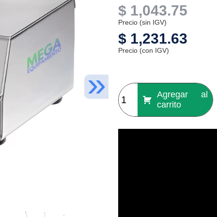
$
1,043.75
Precio (sin IGV)
$
1,231.63
Precio (con IGV)
Agregar al
carrito