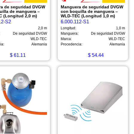
a de seguridad DVGW
Manguera de seguridad DVGW
uilla de manguera –
con boquilla de manguera –
 (Longitud 2,0 m)
WLD-TEC (Longitud 1,0 m)
12-S2
6.000.112-S1
2,0 m
Longitud:
1,0 m
:
De seguridad DVGW
Manguera:
De seguridad DVGW
WLD-TEC
Marca:
WLD-TEC
ia:
Alemania
Procedencia:
Alemania
$
61.11
$
54.44