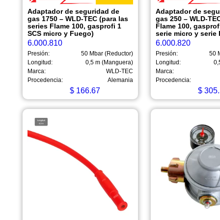
Adaptador de seguridad de
Adaptador de segu
gas 1750 – WLD-TEC (para las
gas 250 – WLD-TEC
series Flame 100, gasprofi 1
Flame 100, gasprof
SCS micro y Fuego)
serie micro y serie
6.000.810
6.000.820
Presión:
50 Mbar (Reductor)
Presión:
50 
Longitud:
0,5 m (Manguera)
Longitud:
0,
Marca:
WLD-TEC
Marca:
Procedencia:
Alemania
Procedencia:
$
166.67
$
305.