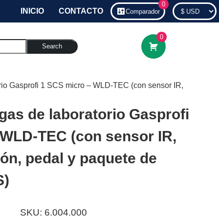
0
INICIO
CONTACTO
Comparador
0
Search
rio Gasprofi 1 SCS micro – WLD-TEC (con sensor IR,
as de laboratorio Gasprofi
 WLD-TEC (con sensor IR,
tón, pedal y paquete de
S)
SKU:
6.004.000