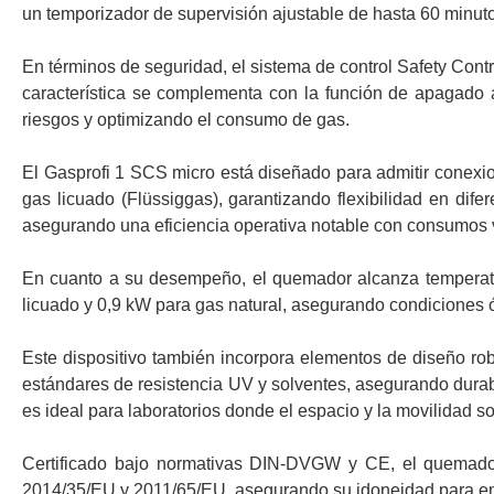
un temporizador de supervisión ajustable de hasta 60 minuto
En términos de seguridad, el sistema de control Safety Contr
característica se complementa con la función de apagado 
riesgos y optimizando el consumo de gas.
El Gasprofi 1 SCS micro está diseñado para admitir conexion
gas licuado (Flüssiggas), garantizando flexibilidad en dif
asegurando una eficiencia operativa notable con consumos 
En cuanto a su desempeño, el quemador alcanza temperatu
licuado y 0,9 kW para gas natural, asegurando condiciones ó
Este dispositivo también incorpora elementos de diseño 
estándares de resistencia UV y solventes, asegurando dura
es ideal para laboratorios donde el espacio y la movilidad so
Certificado bajo normativas DIN-DVGW y CE, el quemador
2014/35/EU y 2011/65/EU, asegurando su idoneidad para ent