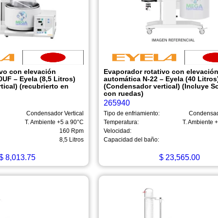
ivo con elevación
Evaporador rotativo con elevació
UF – Eyela (8,5 Litros)
automática N-22 – Eyela (40 Litros
ical) (recubrierto en
(Condensador vertical) (Incluye S
con ruedas)
265940
Condensador Vertical
Tipo de enfriamiento:
Condensado
T. Ambiente +5 a 90°C
Temperatura:
T. Ambiente 
160 Rpm
Velocidad:
8,5 Litros
Capacidad del baño:
$
8,013.75
$
23,565.00