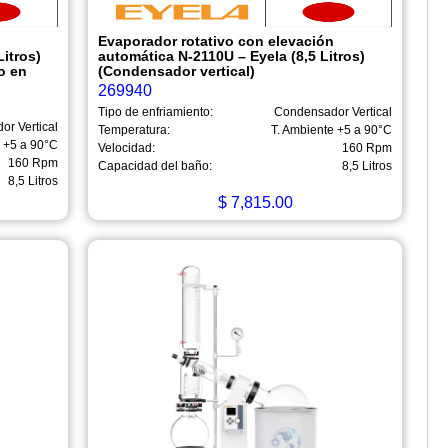
n
Evaporador rotativo con elevación
itros)
automática N-2110U – Eyela (8,5 Litros)
o en
(Condensador vertical)
269940
Tipo de enfriamiento:
Condensador Vertical
r Vertical
Temperatura:
T. Ambiente +5 a 90°C
e +5 a 90°C
Velocidad:
160 Rpm
160 Rpm
Capacidad del baño:
8,5 Litros
8,5 Litros
$
7,815.00