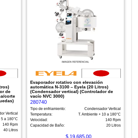
n
Evaporador rotativo con elevación
tros)
automática N-3100 – Eyela (20 Litros)
or de
(Condensador vertical) (Controlador de
a/corte
vacío NVC 3000)
ruedas)
280740
Tipo de enfriamiento:
Condensador Vertical
r Vertical
Temperatura:
T. Ambiente + 10 a 180°C
+ 5 a 180°C
Velocidad:
140 Rpm
140 Rpm
Capacidad de Baño:
20 Litros
40 Litros
$
19,685.00