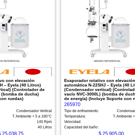
ivo con elevación
Evaporador rotativo con elevació
 – Eyela (40 Litros)
automática N-22SHJ – Eyela (40 Li
ical) (Controlador de
(Condensador vertical) (Controlad
) (bomba de ducha)
vacío NVC-3000L) (bomba de duch
con ruedas)
de energía) (Incluye Soporte con 
265970
Condensador Vertical
Tipo de enfriamiento:
Condensado
T. Ambiente + 5 a 180°C
Temperatura:
T. Ambiente 
140 Rpm
Velocidad:
40 Litros
Capacidad del baño:
$
25,038.75
$
25,905.00