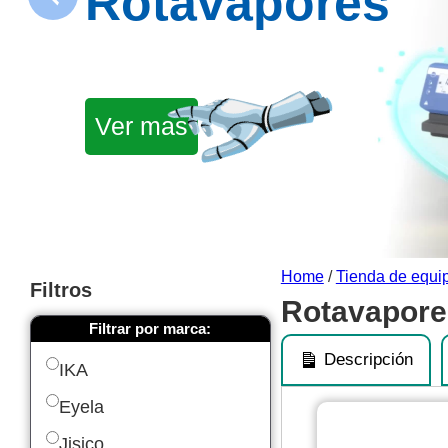
Rotavapores
Ver mas
Home
/
Tienda de equip
Filtros
Rotavapore
Filtrar por marca:
Descripción
IKA
Eyela
Jisico