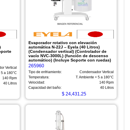
n
Evaporador rotativo con elevación
)
automática N-22J – Eyela (40 Litros)
oporte
(Condensador vertical) (Controlador de
vacío NVC-3000L) (función de descenso
automático) (Incluye Soporte con ruedas)
265960
r Vertical
Tipo de enfriamiento:
Condensador Vertical
+ 5 a 180°C
Temperatura:
T. Ambiente + 5 a 180°C
140 Rpm
Velocidad:
140 Rpm
40 Litros
Capacidad del baño:
40 Litros
$
24,431.25