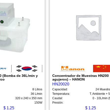
0 (Bomba de 36L/min y
Concentrador de Muestras HN200 
ico
agujeros) – HANON
HN20020
8 Litros
Capacidad:
24 Muestra
36 L/min
Temperatura:
T. Ambiente + 
320 x 240 x 350 mm
Caudal:
0 - 10L/min (
150W
Presión:
$
1.25
$
1.25