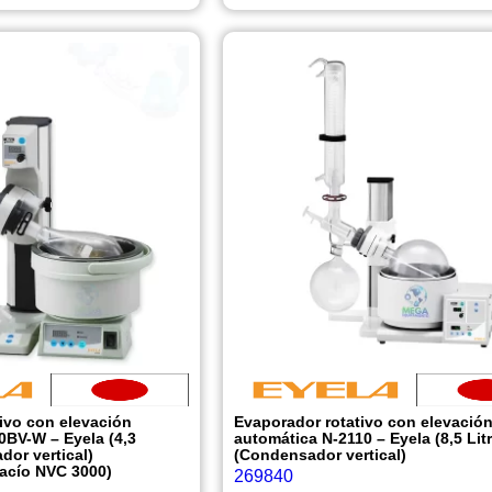
ivo con elevación
Evaporador rotativo con elevació
0BV-W – Eyela (4,3
automática N-2110 – Eyela (8,5 Lit
dor vertical)
(Condensador vertical)
vacío NVC 3000)
269840