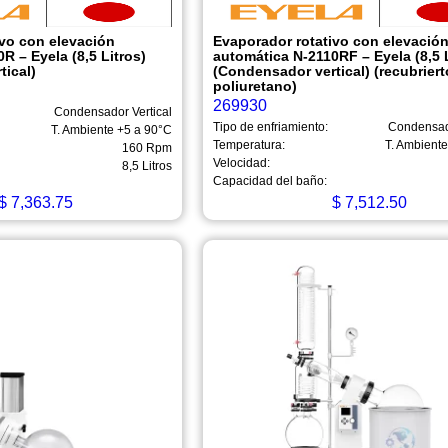
ivo con elevación
Evaporador rotativo con elevació
R – Eyela (8,5 Litros)
automática N-2110RF – Eyela (8,5 L
tical)
(Condensador vertical) (recubriert
poliuretano)
269930
Condensador Vertical
Tipo de enfriamiento:
Condensado
T. Ambiente +5 a 90°C
Temperatura:
T. Ambient
160 Rpm
Velocidad:
8,5 Litros
Capacidad del baño:
$
7,363.75
$
7,512.50