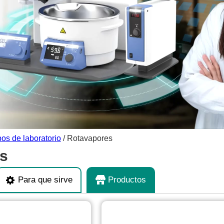
os de laboratorio
/ Rotavapores
s
Para que sirve
Productos