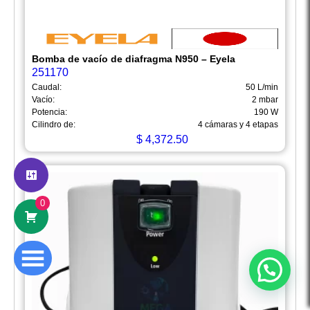
Bomba de vacío de diafragma N950 – Eyela
251170
Caudal:
50 L/min
Vacío:
2 mbar
Potencia:
190 W
Cilindro de:
4 cámaras y 4 etapas
Hola
Somos Mega Equipamiento,
$
4,372.50
somos especialistas en venta,
mantenimiento y calibración de equipos
de laboratorio.
0
¿En qué podemos ayudarte?
Abrir chat