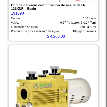
Bomba de vacío con filtración de aceite GCD-
136XNF – Eyela
191090
Caudal:
162 L/min
Vacío:
0,67 Pa (aprox. 5×10⁻³ Torr)
Eliminación de agua:
250 - 300 ml
Precisión de procesamiento de agua:
100 ppm o menos
$
4,265.00