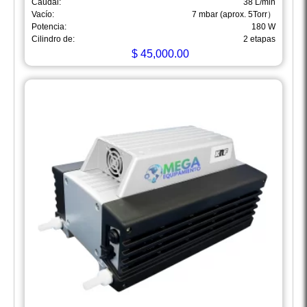
Caudal:
38 L/min
Vacío:
7 mbar (aprox. 5Torr）
Potencia:
180 W
Cilindro de:
2 etapas
$
45,000.00