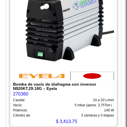
Bomba de vacío de diafragma con inversor
N920KT.29.18G – Eyela
270360
Caudal:
10 a 20 L/min
Vacío:
5 mbar (aprox. 3,75Torr）
Potencia:
140 W
Cilindro de:
3 cámaras y 3 etapas
$
3,413.75