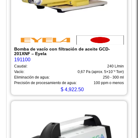
Bomba de vacío con filtración de aceite GCD-
201XNF – Eyela
191100
Caudal:
240 L/min
Vacío:
0,67 Pa (aprox. 5×10⁻³ Torr)
Eliminación de agua:
250 - 300 ml
Precisión de procesamiento de agua:
100 ppm o menos
$
4,922.50