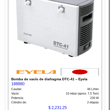
Bomba de vacío de diafragma DTC-41 – Eyela
188880
Caudal:
46 L/min
Vacío:
10 mbar (aprox. 7,5 Torr)
Potencia:
230 W
Cilindro de:
2 etapas
$
2,231.25