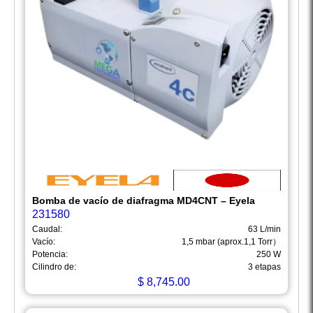
Bomba de vacío de diafragma MD4CNT – Eyela
231580
Caudal:
63 L/min
Vacío:
1,5 mbar (aprox.1,1 Torr）
Potencia:
250 W
Cilindro de:
3 etapas
$
8,745.00