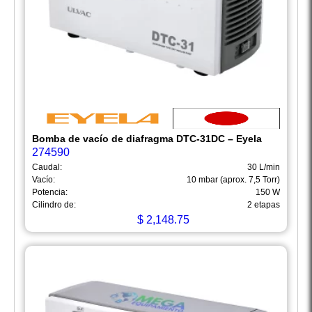
Bomba de vacío de diafragma DTC-31DC – Eyela
274590
Caudal:
30 L/min
Vacío:
10 mbar (aprox. 7,5 Torr)
Potencia:
150 W
Cilindro de:
2 etapas
$
2,148.75