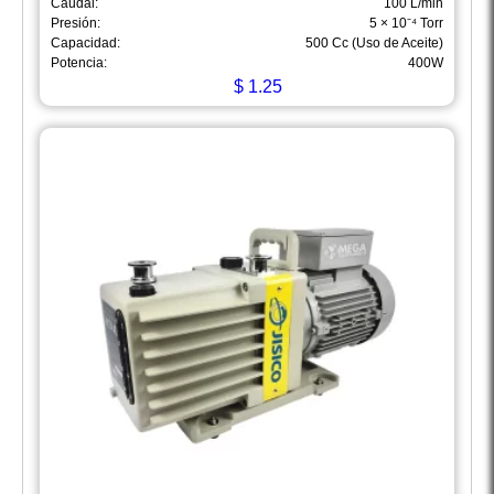
Caudal:
100 L/min
Presión:
5 × 10⁻⁴ Torr
Capacidad:
500 Cc (Uso de Aceite)
Potencia:
400W
$
1.25