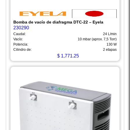
Bomba de vacío de diafragma DTC-22 – Eyela
230290
Caudal:
24 L/min
Vacío:
10 mbar (aprox. 7,5 Torr)
Potencia:
130 W
Cilindro de:
2 etapas
$
1,771.25