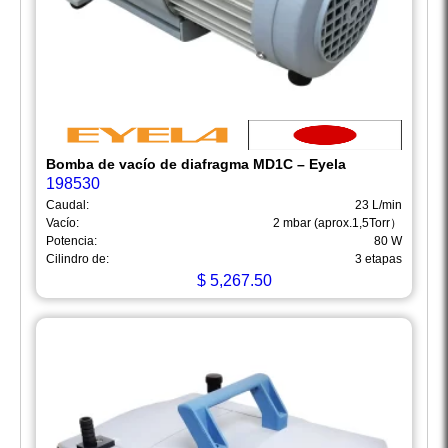
Bomba de vacío de diafragma MD1C – Eyela
198530
Caudal:
23 L/min
Vacío:
2 mbar (aprox.1,5Torr）
Potencia:
80 W
Cilindro de:
3 etapas
$
5,267.50