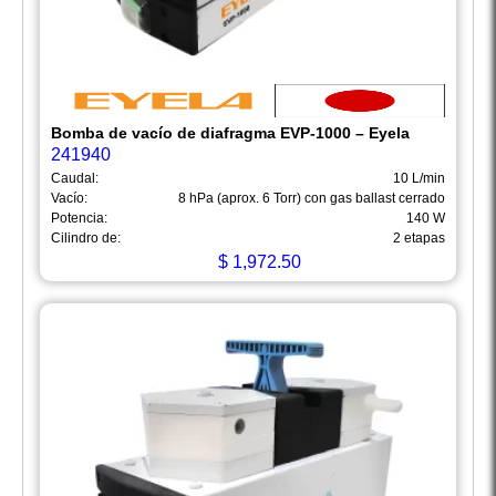
Bomba de vacío de diafragma EVP-1000 – Eyela
241940
Caudal:
10 L/min
Vacío:
8 hPa (aprox. 6 Torr) con gas ballast cerrado
Potencia:
140 W
Cilindro de:
2 etapas
$
1,972.50