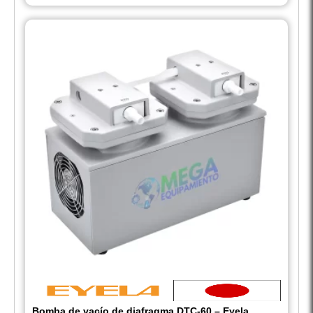
Bomba de vacío de diafragma DTC-60 – Eyela