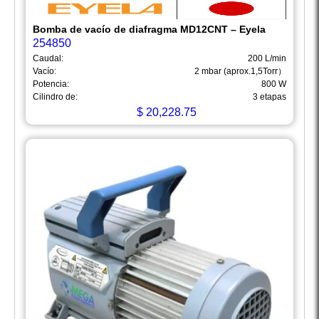
Bomba de vacío de diafragma MD12CNT – Eyela
254850
Caudal:
200 L/min
Vacío:
2 mbar (aprox.1,5Torr）
Potencia:
800 W
Cilindro de:
3 etapas
$
20,228.75