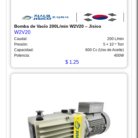
Bomba de Vacío 200L/min W2V20 – Jisico
W2V20
Caudal:
200 L/min
Presión:
5 × 10⁻⁴ Torr
Capacidad:
600 Cc (Uso de Aceite)
Potencia:
400W
$
1.25