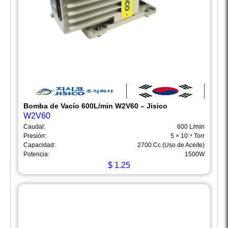
Bomba de Vacío 600L/min W2V60 – Jisico
W2V60
Caudal:
600 L/min
Presión:
5 × 10⁻⁴ Torr
Capacidad:
2700 Cc (Uso de Aceite)
Potencia:
1500W
$
1.25