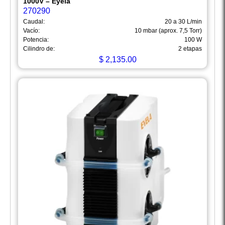
1000V – Eyela
270290
Caudal:
20 a 30 L/min
Vacío:
10 mbar (aprox. 7,5 Torr)
Potencia:
100 W
Cilindro de:
2 etapas
$
2,135.00