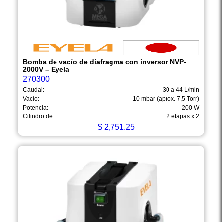
Bomba de vacío de diafragma con inversor NVP-
2000V – Eyela
270300
Caudal:
30 a 44 L/min
Vacío:
10 mbar (aprox. 7,5 Torr)
Potencia:
200 W
Cilindro de:
2 etapas x 2
$
2,751.25