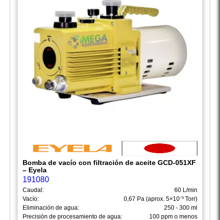
Bomba de vacío con filtración de aceite GCD-051XF
– Eyela
191080
Caudal:
60 L/min
Vacío:
0,67 Pa (aprox. 5×10⁻³ Torr)
Eliminación de agua:
250 - 300 ml
Precisión de procesamiento de agua:
100 ppm o menos