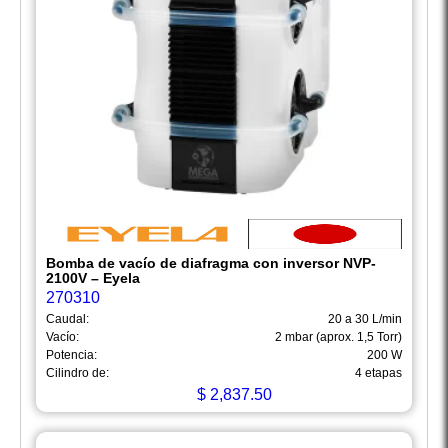
Bomba de vacío de diafragma con inversor NVP-
2100V – Eyela
270310
Caudal:
20 a 30 L/min
Vacío:
2 mbar (aprox. 1,5 Torr)
Potencia:
200 W
Cilindro de:
4 etapas
$
2,837.50