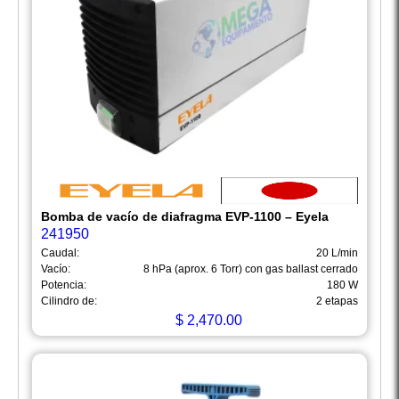
Bomba de vacío de diafragma EVP-1100 – Eyela
241950
Caudal:
20 L/min
Vacío:
8 hPa (aprox. 6 Torr) con gas ballast cerrado
Potencia:
180 W
Cilindro de:
2 etapas
$
2,470.00