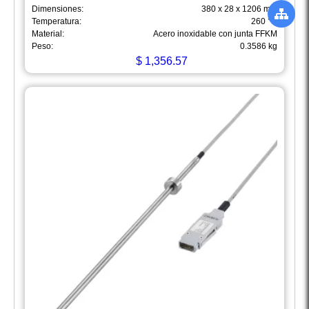
Dimensiones:
380 x 28 x 1206 mm
Temperatura:
260 °C
Material:
Acero inoxidable con junta FFKM
Peso:
0.3586 kg
$
1,356.57