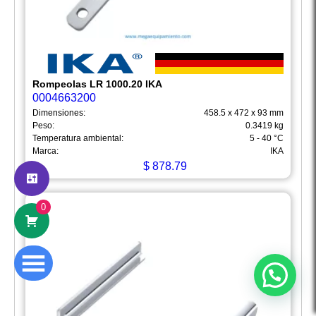
Rompeolas LR 1000.20 IKA
0004663200
Dimensiones:
458.5 x 472 x 93 mm
Peso:
0.3419 kg
Hola
Somos Mega Equipamiento,
Temperatura ambiental:
5 - 40 °C
Marca:
IKA
somos especialistas en venta,
$
878.79
mantenimiento y calibración de equipos
de laboratorio.
0
¿En qué podemos ayudarte?
Abrir chat