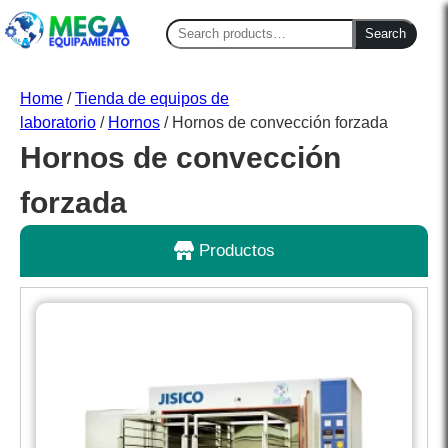
Search
Search
for:
Home
/
Tienda de equipos de
laboratorio
/
Hornos
/ Hornos de convección forzada
Hornos de convección
forzada
Productos