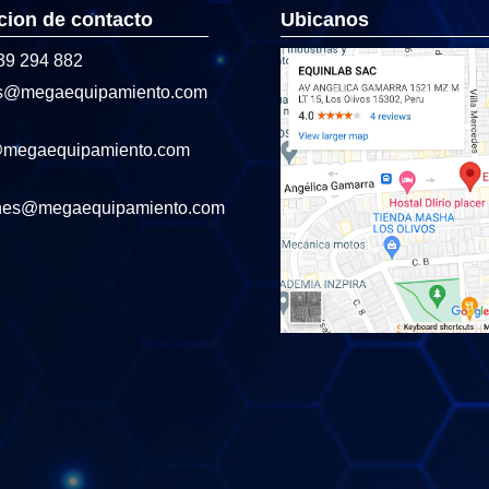
cion de contacto
Ubicanos
39 294 882
s@megaequipamiento.com
@megaequipamiento.com
nes@megaequipamiento.com