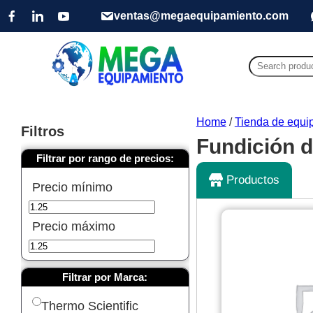
ventas@megaequipamiento.com
Search
for:
Home
/
Tienda de equip
Filtros
Fundición d
Filtrar por rango de precios:
Productos
Precio mínimo
Precio máximo
Filtrar por Marca:
Thermo Scientific