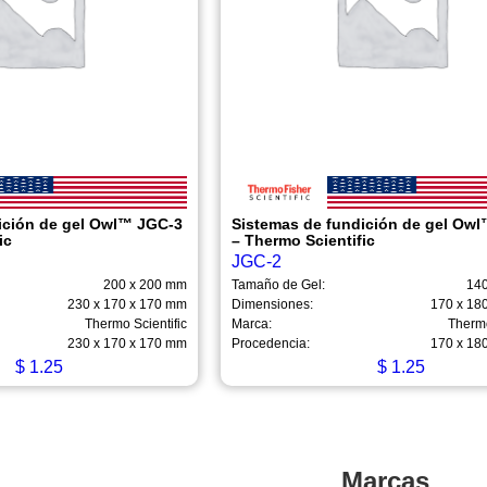
ición de gel Owl™ JGC-3
Sistemas de fundición de gel Ow
ic
– Thermo Scientific
JGC-2
200 x 200 mm
Tamaño de Gel:
14
230 x 170 x 170 mm
Dimensiones:
170 x 18
Thermo Scientific
Marca:
Thermo
230 x 170 x 170 mm
Procedencia:
170 x 18
$
1.25
$
1.25
Marcas