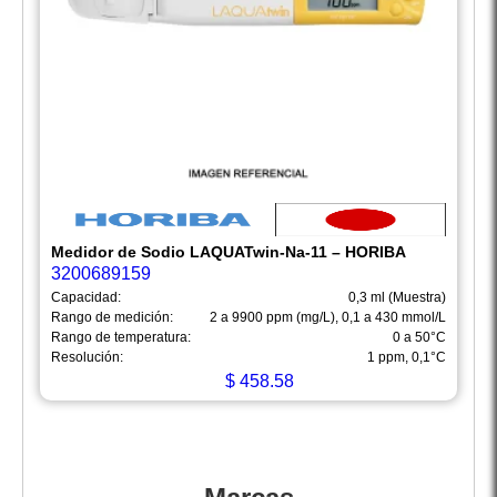
Medidor de Sodio LAQUATwin-Na-11 – HORIBA
3200689159
Capacidad:
0,3 ml (Muestra)
Rango de medición:
2 a 9900 ppm (mg/L), 0,1 a 430 mmol/L
Rango de temperatura:
0 a 50°C
Resolución:
1 ppm, 0,1°C
$
458.58