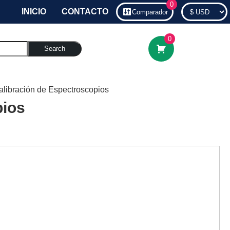
0
INICIO
CONTACTO
Comparador
0
Search
Calibración de Espectroscopios
pios