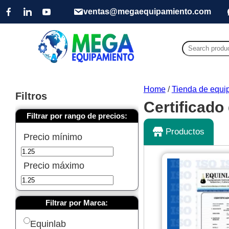
ventas@megaequipamiento.com
Search
for:
Home
/
Tienda de equip
Filtros
Certificado
Filtrar por rango de precios:
Productos
Precio mínimo
Precio máximo
Filtrar por Marca:
Equinlab