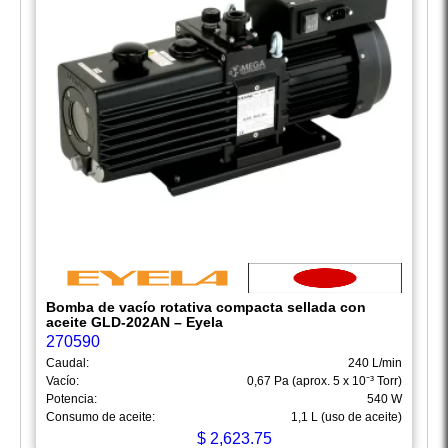
Bomba de vacío rotativa compacta sellada con
aceite GLD-202AN – Eyela
270590
Caudal:
240 L/min
Vacío:
0,67 Pa (aprox. 5 x 10⁻³ Torr)
Potencia:
540 W
Consumo de aceite:
1,1 L (uso de aceite)
$
2,623.75