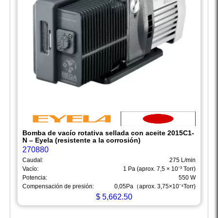
Bomba de vacío rotativa sellada con aceite 2015C1-
N – Eyela (resistente a la corrosión)
270880
Caudal:
275 L/min
Vacío:
1 Pa (aprox. 7,5 × 10⁻³ Torr)
Potencia:
550 W
Compensación de presión:
0,05Pa（aprox. 3,75×10⁻⁴Torr)
$
5,662.50