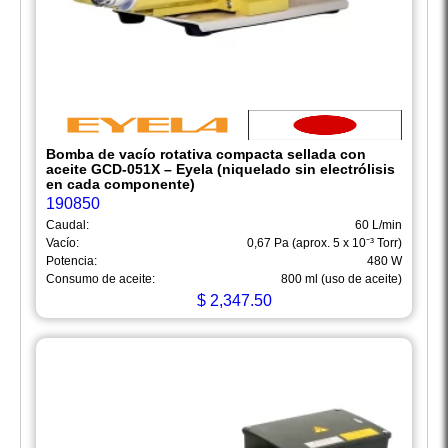
Bomba de vacío rotativa compacta sellada con
aceite GCD-051X – Eyela (niquelado sin electrólisis
en cada componente)
190850
Caudal:
60 L/min
Vacío:
0,67 Pa (aprox. 5 x 10⁻³ Torr)
Potencia:
480 W
Consumo de aceite:
800 ml (uso de aceite)
$
2,347.50