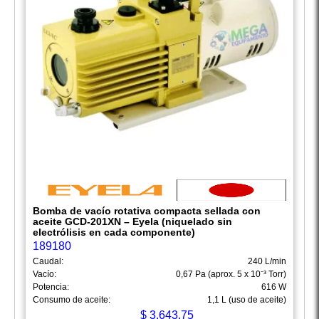
Bomba de vacío rotativa compacta sellada con
aceite GCD-201XN – Eyela (niquelado sin
electrólisis en cada componente)
189180
Caudal:
240 L/min
Vacío:
0,67 Pa (aprox. 5 x 10⁻³ Torr)
Potencia:
616 W
Consumo de aceite:
1,1 L (uso de aceite)
$
3,643.75