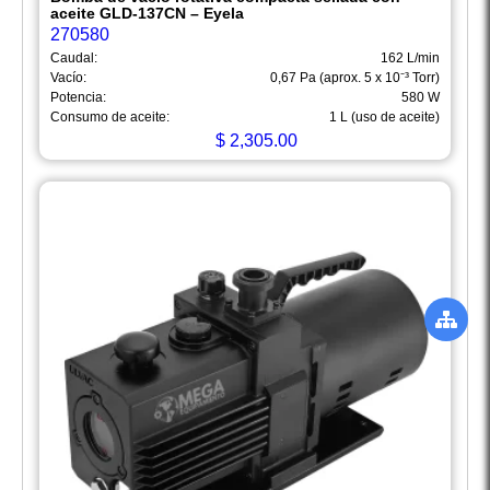
aceite GLD-137CN – Eyela
270580
Caudal:
162 L/min
Vacío:
0,67 Pa (aprox. 5 x 10⁻³ Torr)
Potencia:
580 W
Consumo de aceite:
1 L (uso de aceite)
$
2,305.00