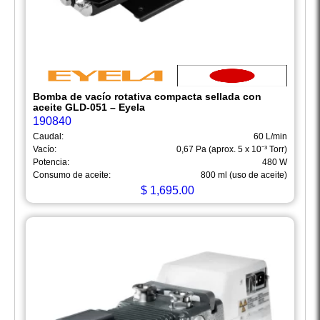
Bomba de vacío rotativa compacta sellada con
aceite GLD-051 – Eyela
190840
Caudal:
60 L/min
Vacío:
0,67 Pa (aprox. 5 x 10⁻³ Torr)
Potencia:
480 W
Consumo de aceite:
800 ml (uso de aceite)
$
1,695.00