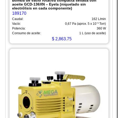
Bomba de vacío rotativa compacta sellada con
aceite GCD-136XN – Eyela (niquelado sin
electrólisis en cada componente)
189170
Caudal:
162 L/min
Vacío:
0,67 Pa (aprox. 5 x 10⁻³ Torr)
Potencia:
360 W
Consumo de aceite:
1 L (uso de aceite)
$
2,863.75