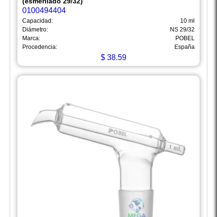
(esmerilado 29/32)
0100494404
Capacidad:
10 ml
Diámetro:
NS 29/32
Marca:
POBEL
Procedencia:
España
$
38.59