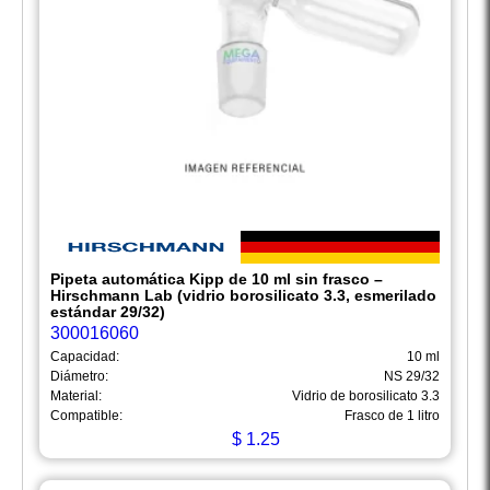
Pipeta automática Kipp de 10 ml sin frasco –
Hirschmann Lab (vidrio borosilicato 3.3, esmerilado
estándar 29/32)
300016060
Capacidad:
10 ml
Diámetro:
NS 29/32
Material:
Vidrio de borosilicato 3.3
Compatible:
Frasco de 1 litro
$
1.25