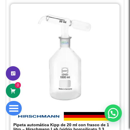
Hola
Somos Mega Equipamiento,
somos especialistas en venta,
mantenimiento y calibración de equipos
de laboratorio.
0
¿En qué podemos ayudarte?
Abrir chat
Pipeta automática Kipp de 20 ml con frasco de 1
litro – Hirschmann Lab (vidrio borosilicato 3.3,