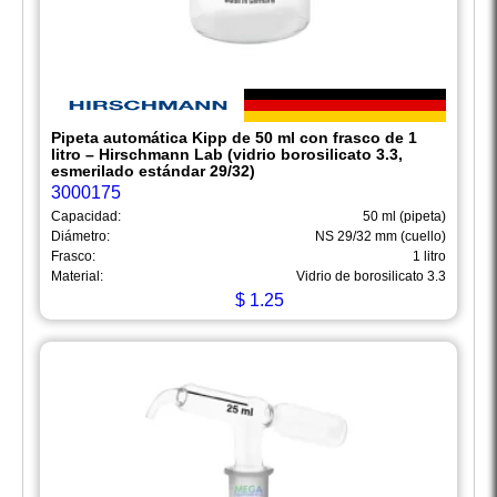
Pipeta automática Kipp de 50 ml con frasco de 1
litro – Hirschmann Lab (vidrio borosilicato 3.3,
esmerilado estándar 29/32)
3000175
Capacidad:
50 ml (pipeta)
Diámetro:
NS 29/32 mm (cuello)
Frasco:
1 litro
Material:
Vidrio de borosilicato 3.3
$
1.25