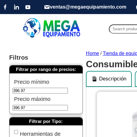
ventas@megaequipamiento.com
Search
for:
Home
/
Tienda de equip
Filtros
Consumible
Filtrar por rango de precios:
Descripción
Precio mínimo
Precio máximo
Filtrar por Tipo:
Herramientas de