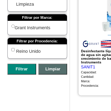
Limpieza
Filtrar por Marca:
Grant Instruments
Filtrar por Procedencia:
Reino Unido
Desinfectante líq
de agua sin agitar
crecimiento de ba
Instruments
SANIT1
Capacidad:
Cantidad:
Marca:
Procedencia: