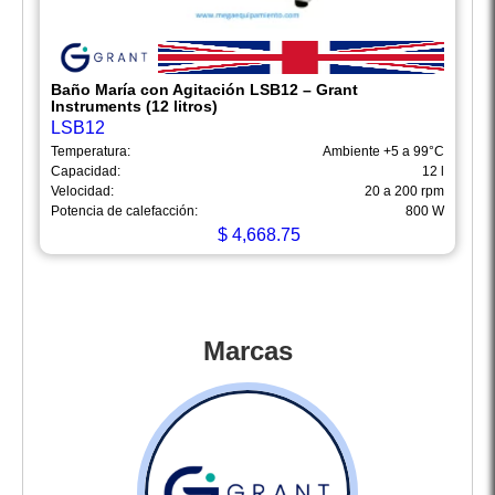
Baño María con Agitación LSB12 – Grant
Instruments (12 litros)
LSB12
Temperatura:
Ambiente +5 a 99°C
Capacidad:
12 l
Velocidad:
20 a 200 rpm
Potencia de calefacción:
800 W
$
4,668.75
Marcas