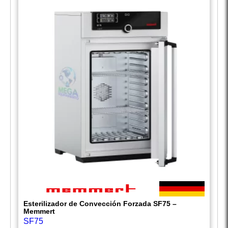
Esterilizador de Convección Forzada SF75 –
Memmert
SF75