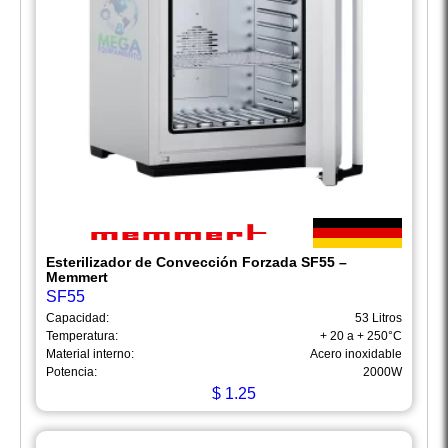
Esterilizador de Convección Forzada SF55 –
Memmert
SF55
Capacidad:
53 Litros
Temperatura:
+ 20 a + 250°C
Material interno:
Acero inoxidable
Potencia:
2000W
$
1.25