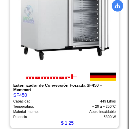
Esterilizador de Convección Forzada SF450 –
Memmert
SF450
Capacidad:
449 Litros
Temperatura:
+ 20 a + 250°C
Material interno:
Acero inoxidable
Potencia:
5800 W
$
1.25