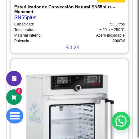
Esterilizador de Convección Natural SN55plus –
Memmert
SN55plus
Capacidad:
53 Litros
Temperatura:
+ 20 a + 250°C
Material interno:
Acero inoxidable
Potencia:
2000W
$
1.25
Hola
Somos Mega Equipamiento,
somos especialistas en venta,
mantenimiento y calibración de equipos
de laboratorio.
0
¿En qué podemos ayudarte?
Abrir chat