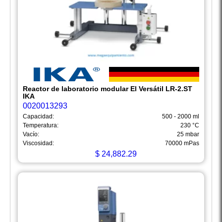
Reactor de laboratorio modular El Versátil LR-2.ST
IKA
0020013293
Capacidad:
500 - 2000 ml
Temperatura:
230 °C
Vacío:
25 mbar
Viscosidad:
70000 mPas
$
24,882.29