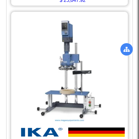
$
25,647.92