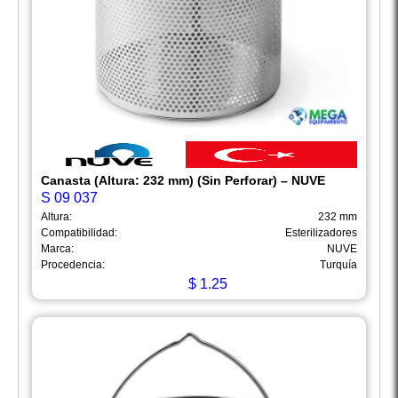
Canasta (Altura: 232 mm) (Sin Perforar) – NUVE
S 09 037
Altura:
232 mm
Compatibilidad:
Esterilizadores
Marca:
NUVE
Procedencia:
Turquía
$
1.25