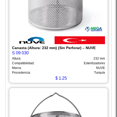
Canasta (Altura: 232 mm) (Sin Perforar) – NUVE
S 09 030
Altura:
232 mm
Compatibilidad:
Esterilizadores
Marca:
NUVE
Procedencia:
Turquía
$
1.25