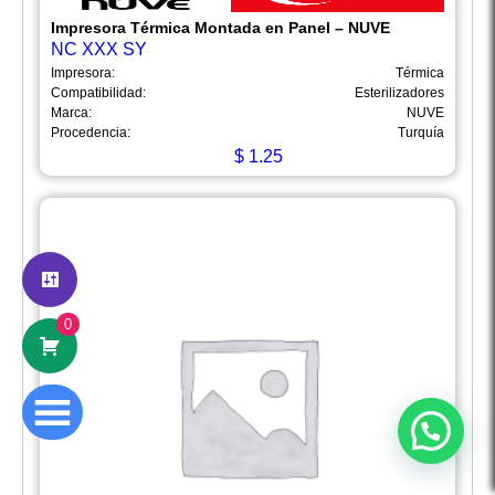
Impresora Térmica Montada en Panel – NUVE
NC XXX SY
Impresora:
Térmica
Compatibilidad:
Esterilizadores
Marca:
NUVE
Procedencia:
Turquía
$
1.25
Hola
Somos Mega Equipamiento,
somos especialistas en venta,
mantenimiento y calibración de equipos
de laboratorio.
0
¿En qué podemos ayudarte?
Abrir chat