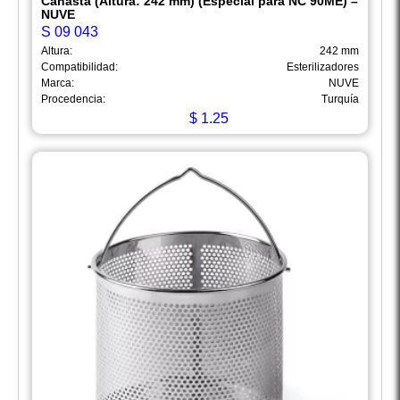
Canasta (Altura: 242 mm) (Especial para NC 90ME) –
NUVE
S 09 043
Altura:
242 mm
Compatibilidad:
Esterilizadores
Marca:
NUVE
Procedencia:
Turquía
$
1.25