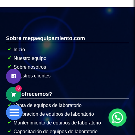
Sobre megaequipamiento.com
Inicio
Hola
Somos Mega Equipamiento,
Nuestro equipo
somos especialistas en venta,
Sobre nosotros
mantenimiento y calibración de equipos
Nuestros clientes
de laboratorio.
0
¿En qué podemos ayudarte?
¿Que ofrecemos?
Venta de equipos de laboratorio
Calibración de equipos de laboratorio
Abrir chat
Mantenimiento de equipos de laboratorio
Capacitación de equipos de laboratorio