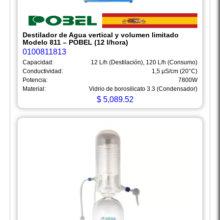
Destilador de Agua vertical y volumen limitado
Modelo 811 – POBEL (12 l/hora)
0100811813
Capacidad:
12 L/h (Destilación), 120 L/h (Consumo)
Conductividad:
1,5 µS/cm (20°C)
Potencia:
7800W
Material:
Vidrio de borosilicato 3.3 (Condensador)
$
5,089.52