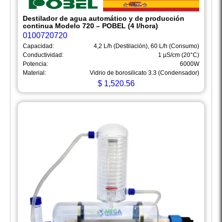
Destilador de agua automático y de producción
continua Modelo 720 – POBEL (4 l/hora)
0100720720
Capacidad:
4,2 L/h (Destilación), 60 L/h (Consumo)
Conductividad:
1 µS/cm (20°C)
Potencia:
6000W
Material:
Vidrio de borosilicato 3.3 (Condensador)
$
1,520.56