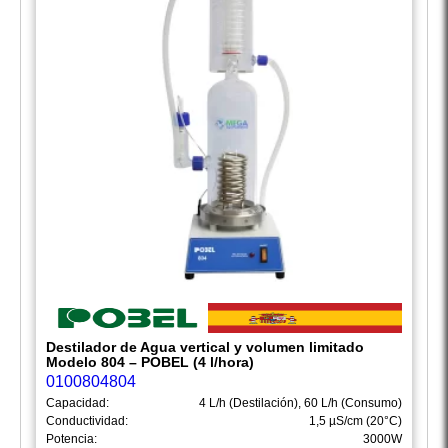
Destilador de Agua vertical y volumen limitado
Modelo 804 – POBEL (4 l/hora)
0100804804
Capacidad:
4 L/h (Destilación), 60 L/h (Consumo)
Conductividad:
1,5 µS/cm (20°C)
Potencia:
3000W