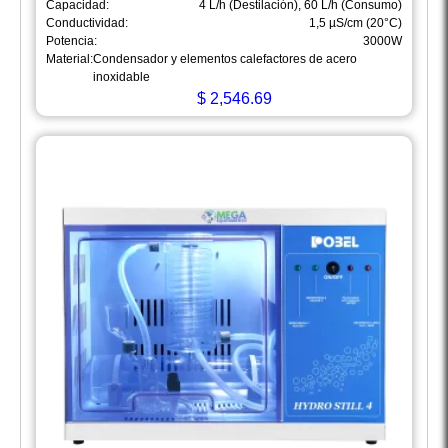
Capacidad:
4 L/h (Destilación), 60 L/h (Consumo)
Conductividad:
1,5 µS/cm (20°C)
Potencia:
3000W
Material:
Condensador y elementos calefactores de acero
inoxidable
$
2,546.69