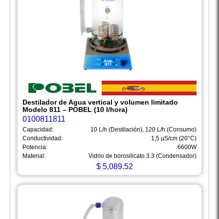
Destilador de Agua vertical y volumen limitado
Modelo 811 – POBEL (10 l/hora)
0100811811
Capacidad:
10 L/h (Destilación), 120 L/h (Consumo)
Conductividad:
1,5 µS/cm (20°C)
Potencia:
6600W
Material:
Vidrio de borosilicato 3.3 (Condensador)
$
5,089.52