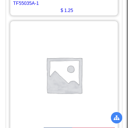
TF55035A-1
$
1.25