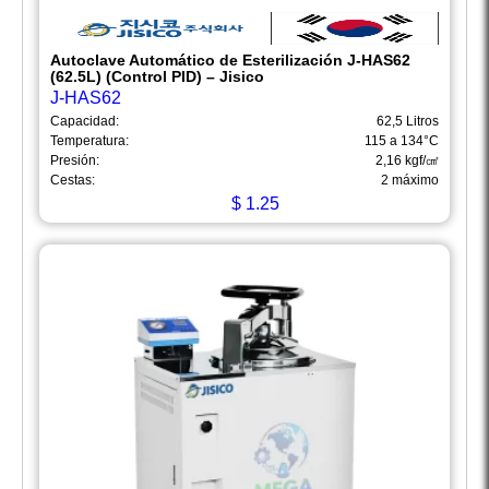
Autoclave Automático de Esterilización J-HAS62
(62.5L) (Control PID) – Jisico
J-HAS62
Capacidad:
62,5 Litros
Temperatura:
115 a 134°C
Presión:
2,16 kgf/㎠
Cestas:
2 máximo
$
1.25