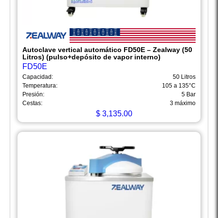
Autoclave vertical automático FD50E – Zealway (50
Litros) (pulso+depósito de vapor interno)
FD50E
Capacidad:
50 Litros
Temperatura:
105 a 135°C
Presión:
5 Bar
Cestas:
3 máximo
$
3,135.00