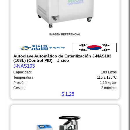
Autoclave Automático de Esterilización J-NAS103
(103L) (Control PID) – Jisico
J-NAS103
Capacidad:
103 Litros
Temperatura:
115 a 125°C
Presión:
1,15 kgf/㎠
Cestas:
2 máximo
$
1.25