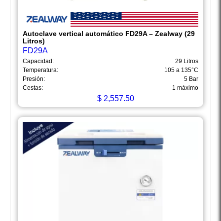
Autoclave vertical automático FD29A – Zealway (29
Litros)
FD29A
Capacidad:
29 Litros
Temperatura:
105 a 135°C
Presión:
5 Bar
Cestas:
1 máximo
$
2,557.50