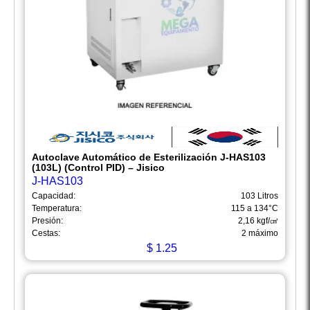
Autoclave Automático de Esterilización J-HAS103
(103L) (Control PID) – Jisico
J-HAS103
Capacidad:
103 Litros
Temperatura:
115 a 134°C
Presión:
2,16 kgf/㎠
Cestas:
2 máximo
$
1.25