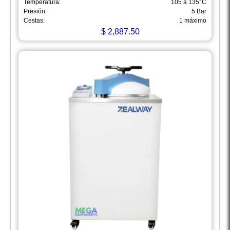
Temperatura:
105 a 135°C
Presión:
5 Bar
Cestas:
1 máximo
$
2,887.50