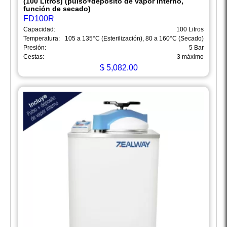
(100 Litros) (pulso+depósito de vapor interno,
función de secado)
FD100R
Capacidad:
100 Litros
Temperatura:
105 a 135°C (Esterilización), 80 a 160°C (Secado)
Presión:
5 Bar
Cestas:
3 máximo
$
5,082.00