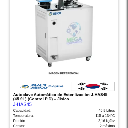
Autoclave Automático de Esterilización J-HAS45
(45.9L) (Control PID) – Jisico
J-HAS45
Capacidad:
45,9 Litros
Temperatura:
115 a 134°C
Presión:
2,16 kgf/㎠
Cestas:
2 máximo