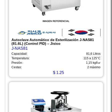
Autoclave Automático de Esterilización J-NAS81
(81.6L) (Control PID) – Jisico
J-NAS81
Capacidad:
81,6 Litros
Temperatura:
115 a 125°C
Presión:
1,15 kgf/㎠
Cestas:
2 máximo
$
1.25