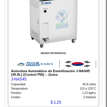
Autoclave Automático de Esterilización J-NAS45
(45.9L) (Control PID) – Jisico
J-NAS45
Capacidad:
45,9 Litros
Temperatura:
115 a 125°C
Presión:
1,15 kgf/㎠
Cestas:
2 máximo
$
1.25