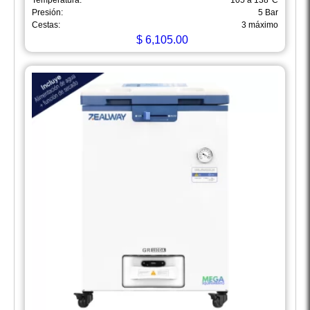
Temperatura:
105 a 138°C
Presión:
5 Bar
Cestas:
3 máximo
$
6,105.00