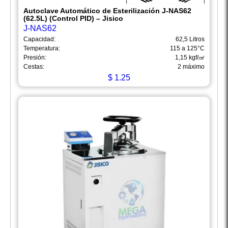
Autoclave Automático de Esterilización J-NAS62
(62.5L) (Control PID) – Jisico
J-NAS62
Capacidad:
62,5 Litros
Temperatura:
115 a 125°C
Presión:
1,15 kgf/㎠
Cestas:
2 máximo
$
1.25