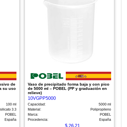
nsivo de
Vaso de precipitado forma baja y con pico
a su uso
de 5000 ml – POBEL (PP y graduación en
relieve)
10VGPP5000
100 ml
Capacidad:
5000 ml
silicato 3.3
Material:
Polipropileno
POBEL
Marca:
POBEL
España
Procedencia:
España
$
26.21