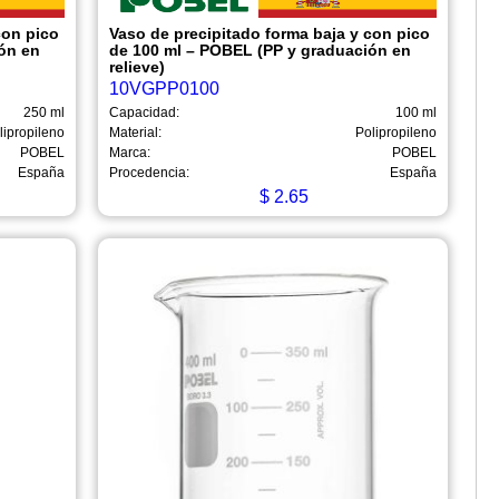
con pico
Vaso de precipitado forma baja y con pico
ón en
de 100 ml – POBEL (PP y graduación en
relieve)
10VGPP0100
250 ml
Capacidad:
100 ml
lipropileno
Material:
Polipropileno
POBEL
Marca:
POBEL
España
Procedencia:
España
$
2.65