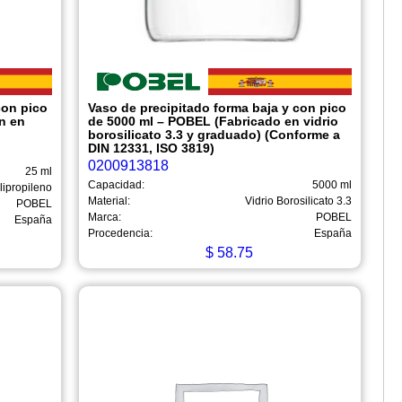
con pico
Vaso de precipitado forma baja y con pico
n en
de 5000 ml – POBEL (Fabricado en vidrio
borosilicato 3.3 y graduado) (Conforme a
DIN 12331, ISO 3819)
0200913818
25 ml
Capacidad:
5000 ml
lipropileno
Material:
Vidrio Borosilicato 3.3
POBEL
Marca:
POBEL
España
Procedencia:
España
$
58.75