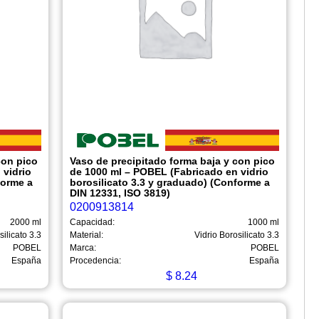
con pico
Vaso de precipitado forma baja y con pico
 vidrio
de 1000 ml – POBEL (Fabricado en vidrio
forme a
borosilicato 3.3 y graduado) (Conforme a
DIN 12331, ISO 3819)
0200913814
2000 ml
Capacidad:
1000 ml
silicato 3.3
Material:
Vidrio Borosilicato 3.3
POBEL
Marca:
POBEL
España
Procedencia:
España
$
8.24