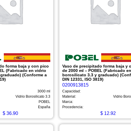
do forma baja y con pico
Vaso de precipitado forma baja y 
EL (Fabricado en vidrio
de 2000 ml – POBEL (Fabricado en
y graduado) (Conforme a
borosilicato 3.3 y graduado) (Con
19)
DIN 12331, ISO 3819)
0200913815
3000 ml
Capacidad:
Vidrio Borosilicato 3.3
Material:
Vidrio Boro
POBEL
Marca:
España
Procedencia:
$
36.90
$
12.92