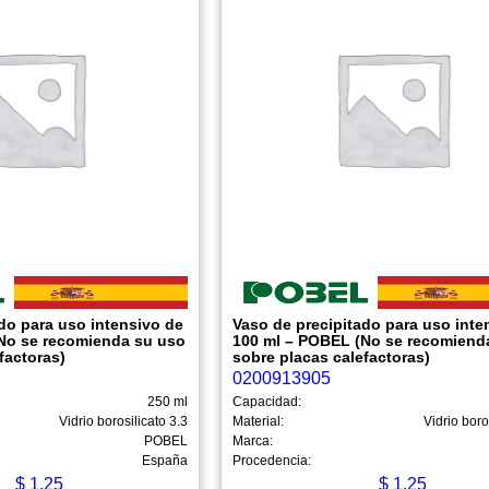
do para uso intensivo de
Vaso de precipitado para uso inte
No se recomienda su uso
100 ml – POBEL (No se recomiend
factoras)
sobre placas calefactoras)
0200913905
250 ml
Capacidad:
Vidrio borosilicato 3.3
Material:
Vidrio boro
POBEL
Marca:
España
Procedencia:
$
1.25
$
1.25