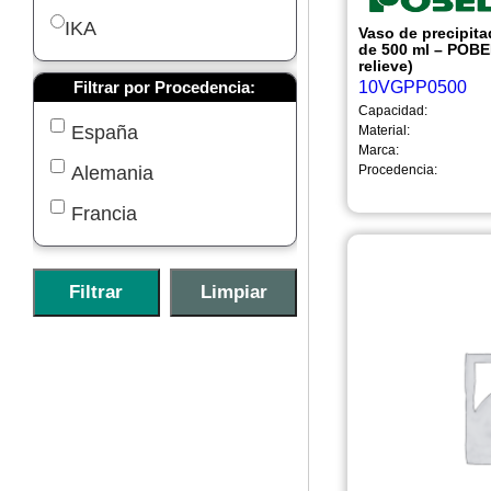
38 mm
IKA
280 mm
Vaso de precipita
de 500 ml – POBE
50-52 mm
relieve)
240 mm
10VGPP0500
Filtrar por Procedencia:
180 mm
Capacidad:
España
Material:
175 mm
Marca:
Procedencia:
Alemania
150 mm
Francia
130 mm
120 mm