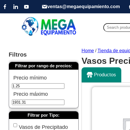
ventas@megaequipamiento.com
Search
for:
Home
/
Tienda de equip
Filtros
Vasos Prec
Filtrar por rango de precios:
Productos
Precio mínimo
Precio máximo
Filtrar por Tipo:
Vasos de Precipitado