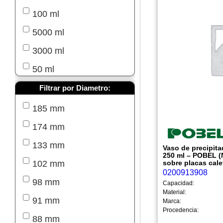
Vasos de precipitado
100 ml
forma alta y pico
5000 ml
Vasos de Precipitado
3000 ml
Otros Accesorios
50 ml
25 ml
Filtrar por Diametro:
800 ml
185 mm
600 ml
174 mm
400 ml
133 mm
Vaso de precipita
250 ml – POBEL (
150 ml
sobre placas cale
102 mm
0200913908
10 ml
98 mm
Capacidad:
Material:
5 ml
91 mm
Marca:
Procedencia:
80 ml
88 mm