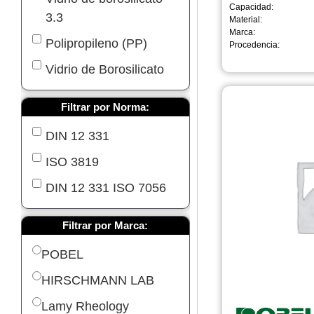
Capacidad:
90 mm
3.3
70 mm
Material:
Marca:
80 mm
Polipropileno (PP)
60 mm
Procedencia:
70 mm
Vidrio de Borosilicato
47 mm
60 mm
35 mm
Filtrar por Norma:
50 mm
270 mm
DIN 12 331
42 mm
210 mm
ISO 3819
34 mm
185 mm
DIN 12 331 ISO 7056
135 mm
145 mm
120 mm
Filtrar por Marca:
135 mm
95 mm
POBEL
110 mm
54 mm
HIRSCHMANN LAB
95 mm
48 mm
Lamy Rheology
50 mm