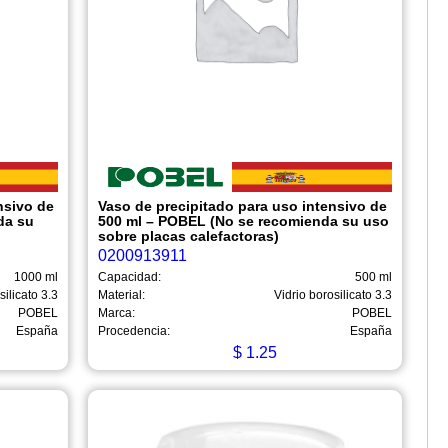
nsivo de
Vaso de precipitado para uso intensivo de
da su
500 ml – POBEL (No se recomienda su uso
sobre placas calefactoras)
0200913911
1000 ml
Capacidad:
500 ml
silicato 3.3
Material:
Vidrio borosilicato 3.3
POBEL
Marca:
POBEL
España
Procedencia:
España
$
1.25