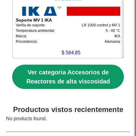
Soporte MV 1 IKA
Acop
Varilla de soporte:
LR 1000 control y MV 1
Rosca
Temperatura ambiental:
5 - 40 °C
Rosca
Marca:
IKA
Materi
Procedencia:
Alemania
Tempe
$
584.85
Ver categoria Accesorios de
Reactores de alta viscosidad
Productos vistos recientemente
No products found.