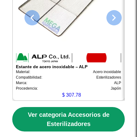
Estante de acero inoxidable – ALP
Esta
Material:
Acero inoxidable
Materi
Compatibilidad:
Esterilizadores
Compa
Marca:
ALP
Marca
Procedencia:
Japón
Proce
$
307.78
Ver categoria Accesorios de
Esterilizadores