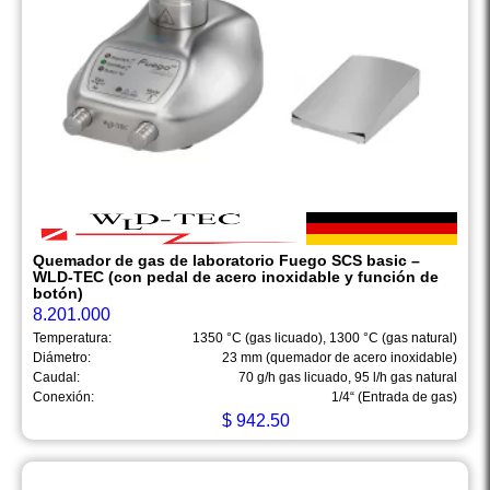
Quemador de gas de laboratorio Fuego SCS basic –
WLD-TEC (con pedal de acero inoxidable y función de
botón)
8.201.000
Temperatura:
1350 °C (gas licuado), 1300 °C (gas natural)
Diámetro:
23 mm (quemador de acero inoxidable)
Caudal:
70 g/h gas licuado, 95 l/h gas natural
Conexión:
1/4“ (Entrada de gas)
$
942.50