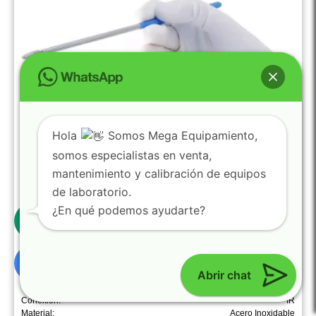
Hola
Somos Mega Equipamiento,
somos especialistas en venta,
mantenimiento y calibración de equipos
de laboratorio.
0
¿En qué podemos ayudarte?
Sensor de movimiento IR externo de acero inoxidable –
WLD-TEC
Abrir chat
6.000.406
Conexión:
IR
Material:
Acero Inoxidable