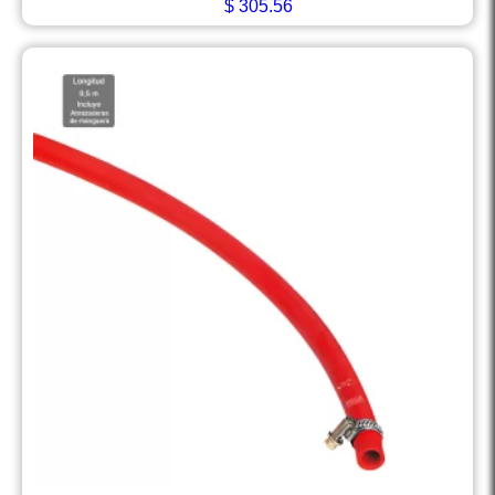
$
305.56