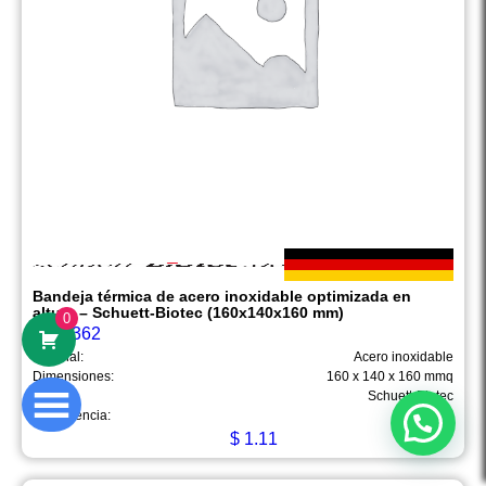
Hola
Somos Mega Equipamiento,
somos especialistas en venta,
mantenimiento y calibración de equipos
de laboratorio.
Bandeja térmica de acero inoxidable optimizada en
altura – Schuett-Biotec (160x140x160 mm)
0
¿En qué podemos ayudarte?
3358362
Material:
Acero inoxidable
Dimensiones:
160 x 140 x 160 mmq
Marca:
Schuett-Biotec
Procedencia:
Alemania
Abrir chat
$
1.11