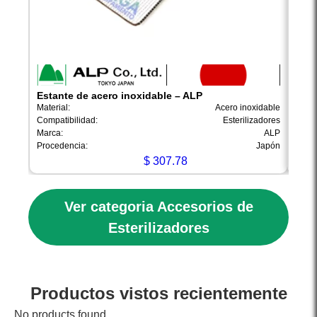
Estante de acero inoxidable – ALP
Esta
Material:
Acero inoxidable
Materi
Compatibilidad:
Esterilizadores
Compa
Marca:
ALP
Marca
Procedencia:
Japón
Proce
$
307.78
Ver categoria Accesorios de
Esterilizadores
Productos vistos recientemente
No products found.