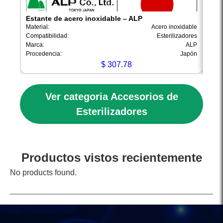
Estante de acero inoxidable – ALP
Esta
Material:
Acero inoxidable
Materi
Compatibilidad:
Esterilizadores
Compa
Marca:
ALP
Marca
Procedencia:
Japón
Proce
$
307.78
Ver categoria Accesorios de
Esterilizadores
Productos vistos recientemente
No products found.