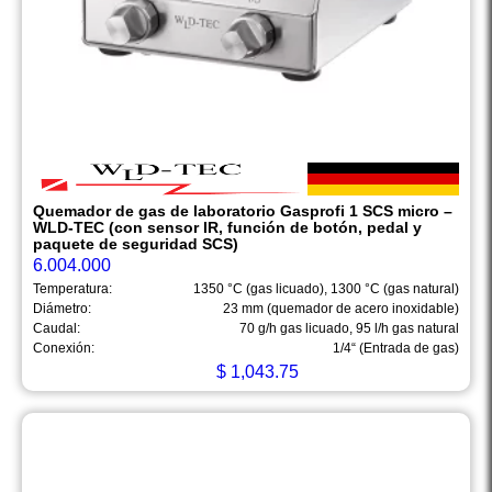
Quemador de gas de laboratorio Gasprofi 1 SCS micro –
WLD-TEC (con sensor IR, función de botón, pedal y
paquete de seguridad SCS)
6.004.000
Temperatura:
1350 °C (gas licuado), 1300 °C (gas natural)
Diámetro:
23 mm (quemador de acero inoxidable)
Caudal:
70 g/h gas licuado, 95 l/h gas natural
Conexión:
1/4“ (Entrada de gas)
$
1,043.75