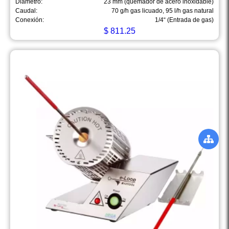
Diámetro:
23 mm (quemador de acero inoxidable)
Caudal:
70 g/h gas licuado, 95 l/h gas natural
Conexión:
1/4“ (Entrada de gas)
$
811.25