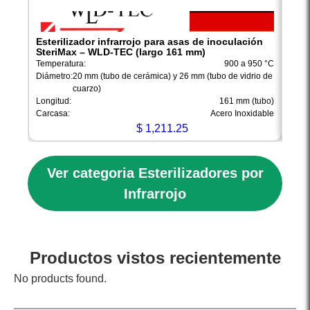
Esterilizador infrarrojo para asas de inoculación
Este
SteriMax – WLD-TEC (largo 161 mm)
Ster
Temperatura:
900 a 950 °C
Tempe
Diámetro:
20 mm (tubo de cerámica) y 26 mm (tubo de vidrio de
Ilumi
cuarzo)
Diáme
Longitud:
161 mm (tubo)
Longi
Carcasa:
Acero Inoxidable
$
1,211.25
Ver categoria Esterilizadores por
Infrarrojo
Productos vistos recientemente
No products found.