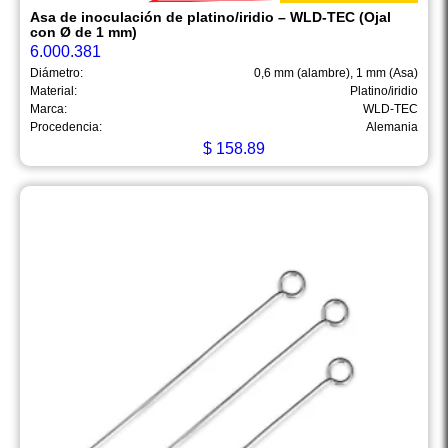
Asa de inoculación de platino/iridio – WLD-TEC (Ojal
con Ø de 1 mm)
6.000.381
Diámetro:
0,6 mm (alambre), 1 mm (Asa)
Material:
Platino/iridio
Marca:
WLD-TEC
Procedencia:
Alemania
$
158.89