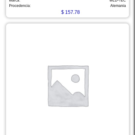
Marca:
WLD-TEC
Procedencia:
Alemania
$
157.78