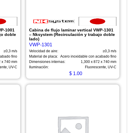
VWP-1001
Cabina de flujo laminar vertical VWP-1301
jo doble
– Nksystem (Recirculación y trabajo doble
lado)
VWP-1301
≥0,3 m/s
Velocidad de aire:
≥0,3 m/s
cabado fino
Material de placa:
Acero inoxidable con acabado fino
2 x 740 mm
Dimensiones internas:
1,300 x 872 x 740 mm
ente, UV-C
Iluminación:
Fluorescente, UV-C
$
1.00