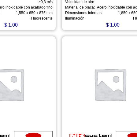
≥0,3 m/s
Velocidad de aire:
ero inoxidable con acabado fino
Material de placa:
Acero inoxidable con a
:
1,550 x 650 x 875 mm
Dimensiones internas:
1,850 x 65
Fluorescente
Iluminación:
Fl
$
1.00
$
1.00