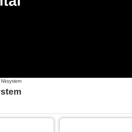
tal
/ Nksystem
ystem