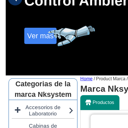
Control Ambien
Ver mas
Home
/ Product Marca 
Categorias de la
Marca Nks
marca Nksystem
Productos
Accesorios de
Laboratorio
Accesorios de Laboratorio
Cabinas de