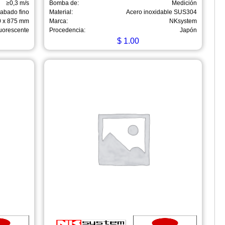
≥0,3 m/s
Bomba de:
Medición
cabado fino
Material:
Acero inoxidable SUS304
0 x 875 mm
Marca:
NKsystem
uorescente
Procedencia:
Japón
$
1.00