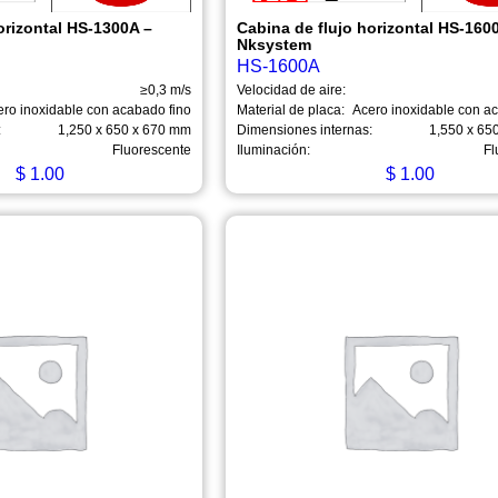
orizontal HS-1300A –
Cabina de flujo horizontal HS-160
Nksystem
HS-1600A
≥0,3 m/s
Velocidad de aire:
ero inoxidable con acabado fino
Material de placa:
Acero inoxidable con a
:
1,250 x 650 x 670 mm
Dimensiones internas:
1,550 x 65
Fluorescente
Iluminación:
Fl
$
1.00
$
1.00