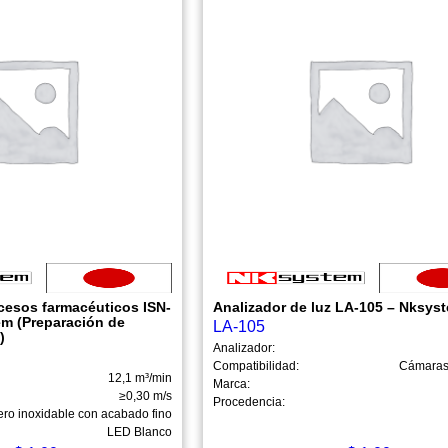
ocesos farmacéuticos ISN-
Analizador de luz LA-105 – Nksys
m (Preparación de
LA-105
)
Analizador:
Compatibilidad:
Cámaras 
12,1 m³/min
Marca:
≥0,30 m/s
Procedencia:
ero inoxidable con acabado fino
LED Blanco