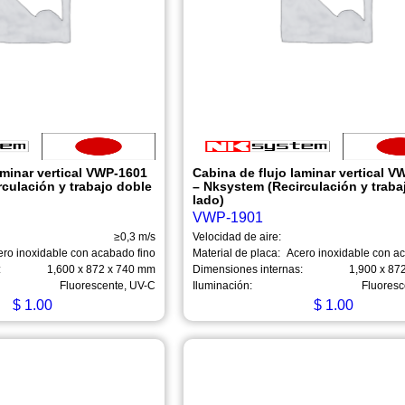
aminar vertical VWP-1601
Cabina de flujo laminar vertical 
culación y trabajo doble
– Nksystem (Recirculación y traba
lado)
VWP-1901
≥0,3 m/s
Velocidad de aire:
ero inoxidable con acabado fino
Material de placa:
Acero inoxidable con a
:
1,600 x 872 x 740 mm
Dimensiones internas:
1,900 x 87
Fluorescente, UV-C
Iluminación:
Fluoresc
$
1.00
$
1.00