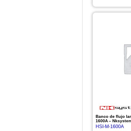
Incubadoras Refrigeradas
Micrótomos Nksystem
Nksystem
Banco de flujo la
1600A – Nksyste
HSI-M-1600A