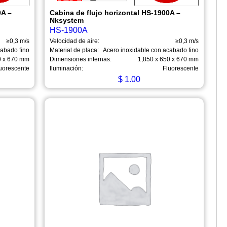
0A –
Cabina de flujo horizontal HS-1900A –
Nksystem
HS-1900A
≥0,3 m/s
Velocidad de aire:
≥0,3 m/s
cabado fino
Material de placa:
Acero inoxidable con acabado fino
0 x 670 mm
Dimensiones internas:
1,850 x 650 x 670 mm
uorescente
Iluminación:
Fluorescente
$
1.00