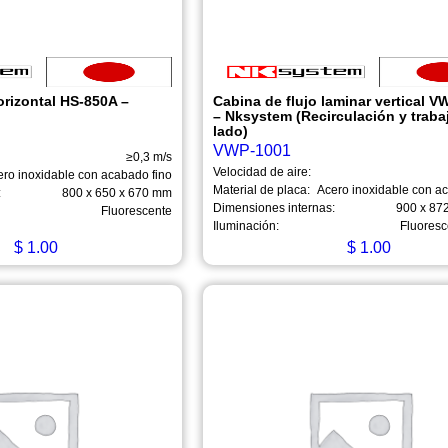
orizontal HS-850A –
Cabina de flujo laminar vertical 
– Nksystem (Recirculación y traba
lado)
VWP-1001
≥0,3 m/s
Velocidad de aire:
ero inoxidable con acabado fino
Material de placa:
Acero inoxidable con a
:
800 x 650 x 670 mm
Dimensiones internas:
900 x 87
Fluorescente
Iluminación:
Fluoresc
$
1.00
$
1.00