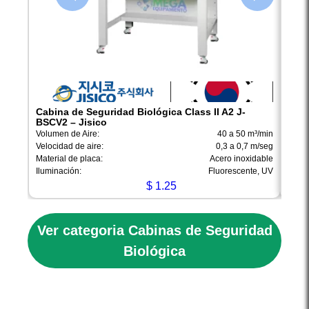
Cabina de Seguridad Biológica Class II A2 J-
Cabi
BSCV2 – Jisico
Volum
Volumen de Aire:
40 a 50 m³/min
Veloc
Velocidad de aire:
0,3 a 0,7 m/seg
Mater
Material de placa:
Acero inoxidable
Ilumi
Iluminación:
Fluorescente, UV
$
1.25
Ver categoria Cabinas de Seguridad
Biológica