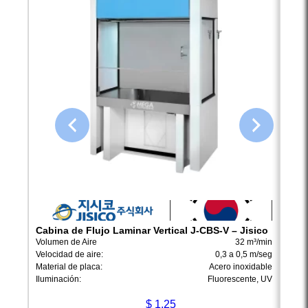
Cabina de Flujo Laminar Vertical J-CBS-V – Jisico
Cabi
Jisi
Volumen de Aire
32 m³/min
Volum
Velocidad de aire:
0,3 a 0,5 m/seg
Veloc
Material de placa:
Acero inoxidable
Mater
Iluminación:
Fluorescente, UV
Ilumi
$
1.25