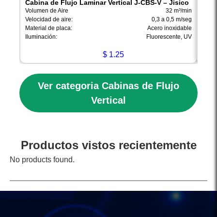
Cabina de Flujo Laminar Vertical J-CBS-V – Jisico
Cabi
Jisi
Volumen de Aire
32 m³/min
Volum
Velocidad de aire:
0,3 a 0,5 m/seg
Veloc
Material de placa:
Acero inoxidable
Mater
Iluminación:
Fluorescente, UV
Ilumi
$
1.25
Ver categoria Cabinas de Flujo
Vertical
Productos vistos recientemente
No products found.