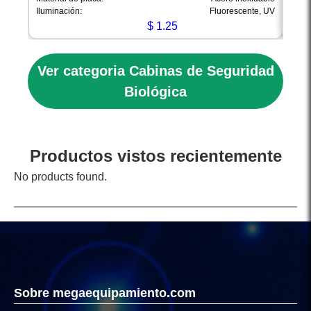
Ilumi
Iluminación:
Fluorescente, UV
$
1.25
Ver categoria Cabinas de Seguridad
Biológica
Productos vistos recientemente
No products found.
Sobre megaequipamiento.com