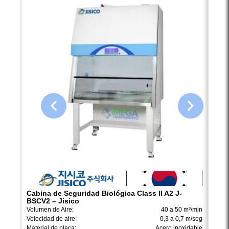
Cabina de Seguridad Biológica Class II A2 J-
Cabi
BSCV2 – Jisico
Volum
Volumen de Aire:
40 a 50 m³/min
Veloc
Velocidad de aire:
0,3 a 0,7 m/seg
Mater
Material de placa:
Acero inoxidable