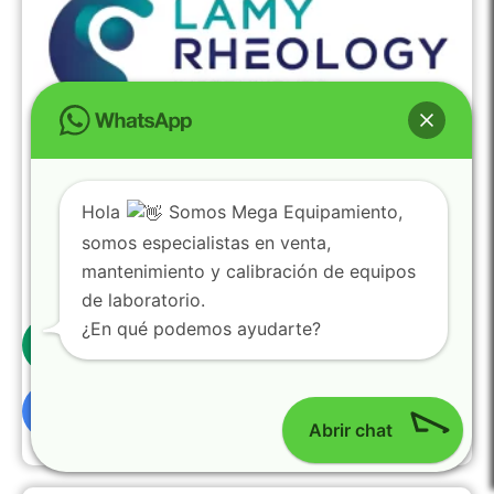
Hola
Somos Mega Equipamiento,
somos especialistas en venta,
mantenimiento y calibración de equipos
de laboratorio.
Tapa para taza MB-SV13R – Lamy Rheology
0
¿En qué podemos ayudarte?
130185
Tipo:
Campana
Tapa para taza:
MB-SV13R
Marca:
Lamy Rheology
Procedencia:
Francia
Abrir chat
$
154.55