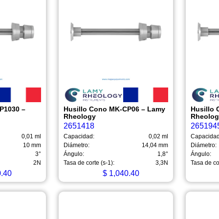
P1030 –
Husillo Cono MK-CP06 – Lamy
Husillo
Rheology
Rheolo
2651418
265194
0,01 ml
Capacidad:
0,02 ml
Capacidad
10 mm
Diámetro:
14,04 mm
Diámetro:
3°
Ángulo:
1,8°
Ángulo:
2N
Tasa de corte (s-1):
3,3N
Tasa de cor
.40
$
1,040.40