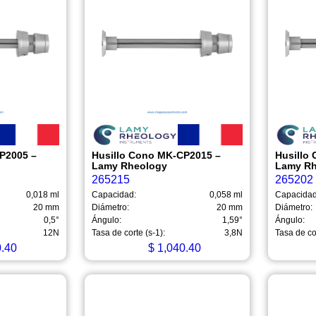
P2005 –
Husillo Cono MK-CP2015 –
Husillo
Lamy Rheology
Lamy R
265215
265202
0,018 ml
Capacidad:
0,058 ml
Capacidad
20 mm
Diámetro:
20 mm
Diámetro:
0,5°
Ángulo:
1,59°
Ángulo:
12N
Tasa de corte (s-1):
3,8N
Tasa de cor
.40
$
1,040.40