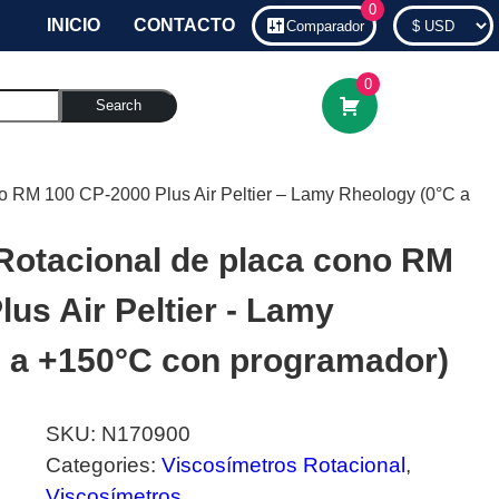
0
INICIO
CONTACTO
Comparador
0
Search
no RM 100 CP-2000 Plus Air Peltier – Lamy Rheology (0°C a
Rotacional de placa cono RM
us Air Peltier - Lamy
 a +150°C con programador)
SKU:
N170900
Categories:
Viscosímetros Rotacional
,
Viscosímetros