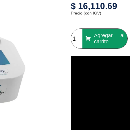
$
16,110.69
Precio (con IGV)
Agregar al
carrito