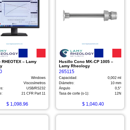
e RHEOTEX – Lamy
Husillo Cono MK-CP 1005 –
gy
Lamy Rheology
0
265115
Windows
Capacidad:
0,002 ml
Viscosímetros
Diámetro:
10 mm
s:
USB/RS232
Ángulo
0,5°
e:
21 CFR Part 11
Tasa de corte (s-1):
12N
$
1,098.96
$
1,040.40