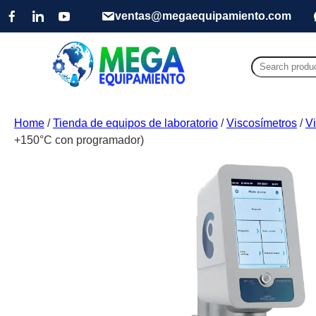
ventas@megaequipamiento.com
Search
for:
Home
/
Tienda de equipos de laboratorio
/
Viscosímetros
/
V
+150°C con programador)