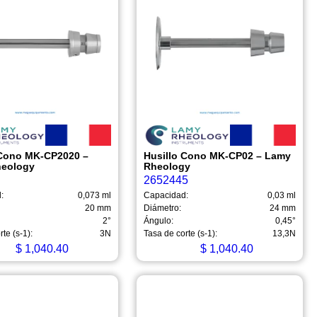
 Cono MK-CP2020 –
Husillo Cono MK-CP02 – Lamy
heology
Rheology
2652445
:
0,073 ml
Capacidad:
0,03 ml
20 mm
Diámetro:
24 mm
2°
Ángulo:
0,45°
te (s-1):
3N
Tasa de corte (s-1):
13,3N
$
1,040.40
$
1,040.40