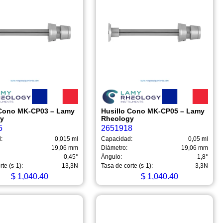
 Cono MK-CP03 – Lamy
Husillo Cono MK-CP05 – Lamy
gy
Rheology
5
2651918
:
0,015 ml
Capacidad:
0,05 ml
19,06 mm
Diámetro:
19,06 mm
0,45°
Ángulo:
1,8°
te (s-1):
13,3N
Tasa de corte (s-1):
3,3N
$
1,040.40
$
1,040.40