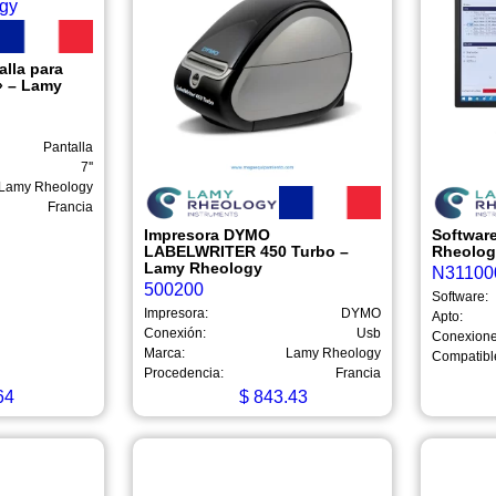
alla para
7» – Lamy
Pantalla
7''
Lamy Rheology
Francia
Impresora DYMO
Softwar
LABELWRITER 450 Turbo –
Rheolo
Lamy Rheology
N31100
500200
Software:
Impresora:
DYMO
Apto:
Conexión:
Usb
Conexione
Marca:
Lamy Rheology
Compatibl
Procedencia:
Francia
64
$
843.43