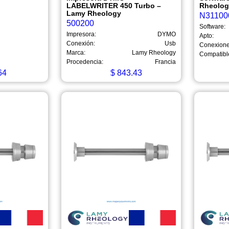
LABELWRITER 450 Turbo –
Rheolo
Lamy Rheology
N31100
500200
Software:
Impresora:
DYMO
Apto:
Conexión:
Usb
Conexione
Marca:
Lamy Rheology
Compatibl
Procedencia:
Francia
64
$
843.43