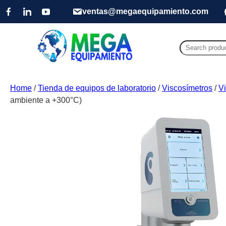
ventas@megaequipamiento.com
Search
for:
Home
/
Tienda de equipos de laboratorio
/
Viscosímetros
/
V
ambiente a +300°C)