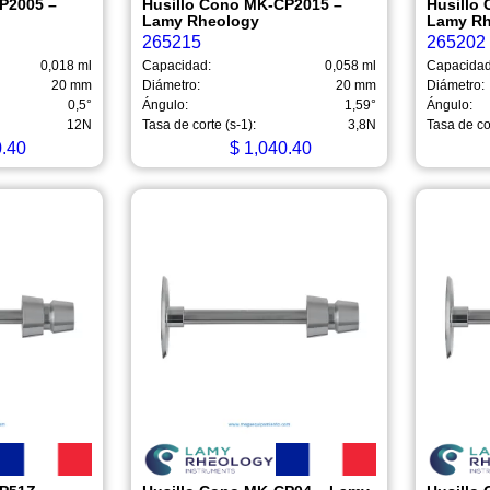
P2005 –
Husillo Cono MK-CP2015 –
Husillo
Lamy Rheology
Lamy R
265215
265202
0,018 ml
Capacidad:
0,058 ml
Capacidad
20 mm
Diámetro:
20 mm
Diámetro:
0,5°
Ángulo:
1,59°
Ángulo:
12N
Tasa de corte (s-1):
3,8N
Tasa de cor
.40
$
1,040.40