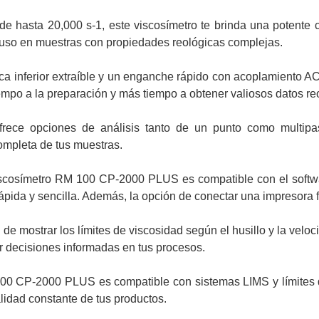
de hasta 20,000 s-1, este viscosímetro te brinda una potent
luso en muestras con propiedades reológicas complejas.
ca inferior extraíble y un enganche rápido con acoplamiento
empo a la preparación y más tiempo a obtener valiosos datos re
rece opciones de análisis tanto de un punto como multipas
ompleta de tus muestras.
scosímetro RM 100 CP-2000 PLUS es compatible con el softwar
pida y sencilla. Además, la opción de conectar una impresora fa
e mostrar los límites de viscosidad según el husillo y la veloc
r decisiones informadas en tus procesos.
00 CP-2000 PLUS es compatible con sistemas LIMS y límites de 
lidad constante de tus productos.