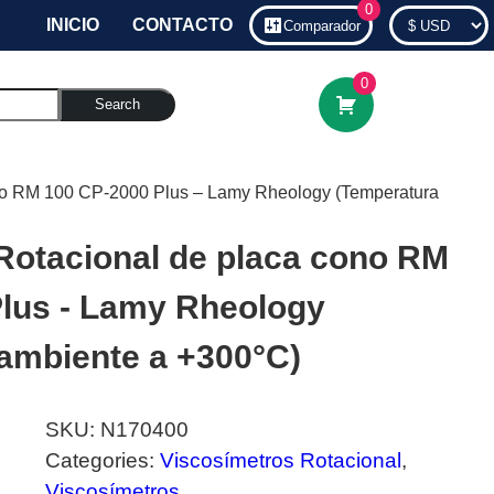
0
INICIO
CONTACTO
Comparador
0
Search
ono RM 100 CP-2000 Plus – Lamy Rheology (Temperatura
Rotacional de placa cono RM
lus - Lamy Rheology
ambiente a +300°C)
SKU:
N170400
Categories:
Viscosímetros Rotacional
,
Viscosímetros