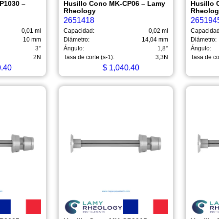
P1030 –
Husillo Cono MK-CP06 – Lamy
Husillo
Rheology
Rheolo
2651418
265194
0,01 ml
Capacidad:
0,02 ml
Capacidad
10 mm
Diámetro:
14,04 mm
Diámetro:
3°
Ángulo:
1,8°
Ángulo:
2N
Tasa de corte (s-1):
3,3N
Tasa de cor
.40
$
1,040.40