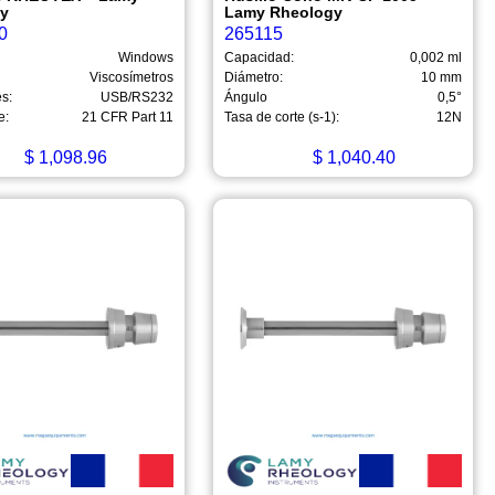
gy
Lamy Rheology
0
265115
Windows
Capacidad:
0,002 ml
Viscosímetros
Diámetro:
10 mm
s:
USB/RS232
Ángulo
0,5°
e:
21 CFR Part 11
Tasa de corte (s-1):
12N
$
1,098.96
$
1,040.40