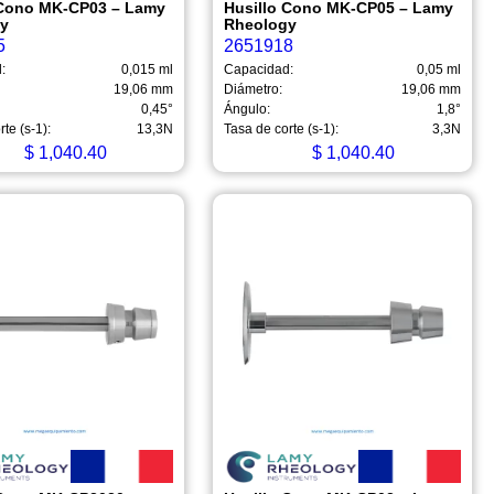
 Cono MK-CP03 – Lamy
Husillo Cono MK-CP05 – Lamy
gy
Rheology
5
2651918
:
0,015 ml
Capacidad:
0,05 ml
19,06 mm
Diámetro:
19,06 mm
0,45°
Ángulo:
1,8°
te (s-1):
13,3N
Tasa de corte (s-1):
3,3N
$
1,040.40
$
1,040.40