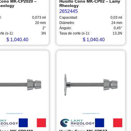
 Cono MK-CP2020 –
Husillo Cono MK-CP02 – Lamy
heology
Rheology
2652445
:
0,073 ml
Capacidad:
0,03 ml
20 mm
Diámetro:
24 mm
2°
Ángulo:
0,45°
te (s-1):
3N
Tasa de corte (s-1):
13,3N
$
1,040.40
$
1,040.40