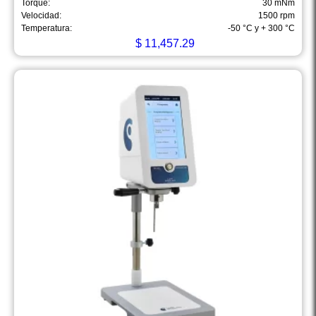
Torque:
30 mNm
Velocidad:
1500 rpm
Temperatura:
-50 °C y + 300 °C
$
11,457.29