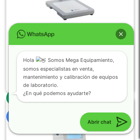
Viscosímetro Rotacional First Plus Lr – Lamy Rheology
(husillos LV-1 a LV-4) (soporte estándar)
N700300
Hola
Somos Mega Equipamiento,
Viscosidad:
22000000 mPa.s
somos especialistas en venta,
Torque:
0,8 mNm
Velocidad:
250 rpm
mantenimiento y calibración de equipos
Temperatura:
-50 °C y + 300 °C
de laboratorio.
$
5,601.04
0
¿En qué podemos ayudarte?
Abrir chat