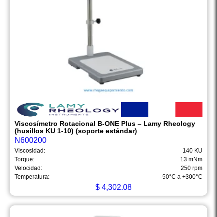
Viscosímetro Rotacional B-ONE Plus – Lamy Rheology
(husillos KU 1-10) (soporte estándar)
N600200
Viscosidad:
140 KU
Torque:
13 mNm
Velocidad:
250 rpm
Temperatura:
-50°C a +300°C
$
4,302.08