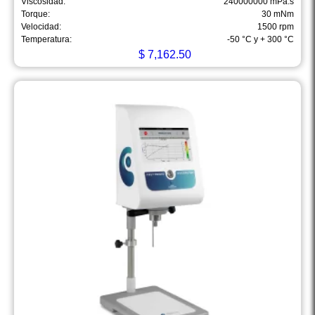
Viscosidad:
240000000 mPa.s
Torque:
30 mNm
Velocidad:
1500 rpm
Temperatura:
-50 °C y + 300 °C
$
7,162.50