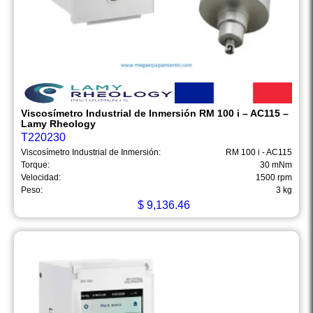
Viscosímetro Industrial de Inmersión RM 100 i – AC115 –
Lamy Rheology
T220230
Viscosímetro Industrial de Inmersión:
RM 100 i - AC115
Torque:
30 mNm
Velocidad:
1500 rpm
Peso:
3 kg
$
9,136.46