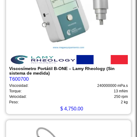
Viscosímetro Portátil B-ONE – Lamy Rheology (Sin
sistema de medida)
T600700
Viscosidad:
240000000 mPa.s
Torque:
13 mNm
Velocidad:
250 rpm
Peso:
2 kg
$
4,750.00