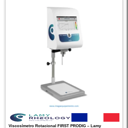
Viscosímetro Rotacional FIRST PRODIG – Lamy