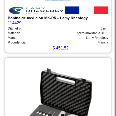
Bobina de medición MK-R5 – Lamy Rheology
114429
Diámetro:
5 mm
Material:
Acero inoxidable 316L
Marca:
Lamy Rheology
Procedencia:
Francia
$
451.52