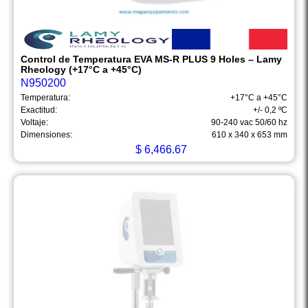
Control de Temperatura EVA MS-R PLUS 9 Holes – Lamy
Rheology (+17°C a +45°C)
N950200
Temperatura:
+17°C a +45°C
Exactitud:
+/- 0,2 ºC
Voltaje:
90-240 vac 50/60 hz
Dimensiones:
610 x 340 x 653 mm
$
6,466.67