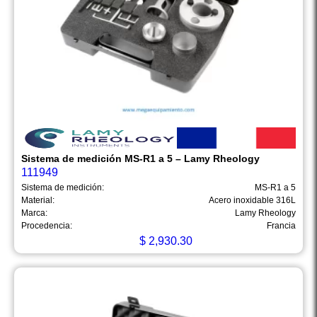
Sistema de medición MS-R1 a 5 – Lamy Rheology
111949
Sistema de medición:
MS-R1 a 5
Material:
Acero inoxidable 316L
Marca:
Lamy Rheology
Procedencia:
Francia
$
2,930.30