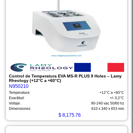
Control de Temperatura EVA MS-R PLUS 9 Holes – Lamy
Rheology (+12°C a +60°C)
N950210
Temperatura:
+12°C a +60°C
Exactitud:
+/- 0,2°C
Voltaje:
90-240 vac 50/60 hz
Dimensiones:
610 x 340 x 653 mm
$
8,175.76