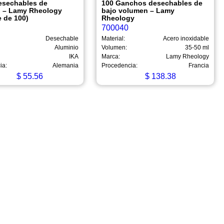
esechables de
100 Ganchos desechables de
o – Lamy Rheology
bajo volumen – Lamy
 de 100)
Rheology
700040
Desechable
Material:
Acero inoxidable
Aluminio
Volumen:
35-50 ml
IKA
Marca:
Lamy Rheology
ia:
Alemania
Procedencia:
Francia
$
55.56
$
138.38