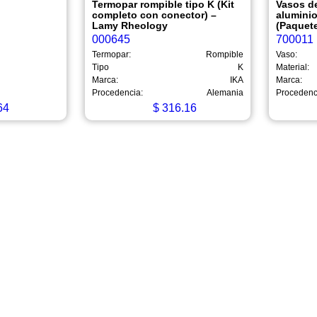
Termopar rompible tipo K (Kit
Vasos d
completo con conector) –
alumini
Lamy Rheology
(Paquete
000645
700011
Termopar:
Rompible
Vaso:
Tipo
K
Material:
Marca:
IKA
Marca:
Procedencia:
Alemania
Procedenc
64
$
316.16