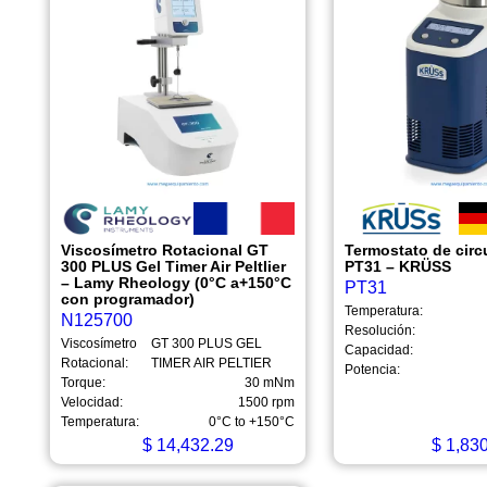
Viscosímetro Rotacional GT
Termostato de circ
300 PLUS Gel Timer Air PeltIier
PT31 – KRÜSS
– Lamy Rheology (0°C a+150°C
PT31
con programador)
Temperatura:
N125700
Resolución:
Viscosímetro
GT 300 PLUS GEL
Capacidad:
Rotacional:
TIMER AIR PELTIER
Potencia:
Torque:
30 mNm
Velocidad:
1500 rpm
Temperatura:
0°C to +150°C
$
14,432.29
$
1,830