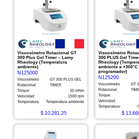
Viscosímetro Rotacional GT
Viscosímetro Rota
300 Plus Gel Timer – Lamy
300 PLUS Gel Time
Rheology (Temperatura
Rheology (Tempera
ambiente)
ambiente a +300°C
programador)
N125000
N125200
Viscosímetro
GT 300 PLUS GEL
Viscosímetro
GT 
Rotacional:
TIMER
Rotacional:
TIM
Torque:
30 mNm
Torque:
Velocidad:
1500 rpm
Velocidad:
Temperatura:
Temperatura ambiente
Temperatura:
-
$
10,281.25
$
13,66