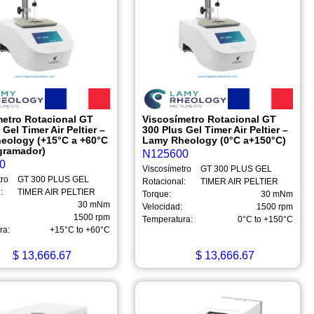
metro Rotacional GT
Viscosímetro Rotacional GT
 Gel Timer Air Peltier –
300 Plus Gel Timer Air Peltier –
eology (+15°C a +60°C
Lamy Rheology (0°C a+150°C)
gramador)
N125600
0
Viscosímetro
GT 300 PLUS GEL
tro
GT 300 PLUS GEL
Rotacional:
TIMER AIR PELTIER
:
TIMER AIR PELTIER
Torque:
30 mNm
30 mNm
Velocidad:
1500 rpm
1500 rpm
Temperatura:
0°C to +150°C
ra:
+15°C to +60°C
$
13,666.67
$
13,666.67