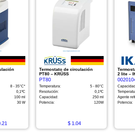
ulación
Termostato de circulación
Termost
PT80 – KRÜSS
2 lite – 
PT80
002010
8 - 35°C*
Temperatura:
5 - 80°C
Capacidad
0,1ºC
Resolución:
0,1ºC
Temperatu
100 ml
Capacidad:
250 ml
Agente ref
30 W
Potencia:
120W
Potencia:
.21
$
1.04