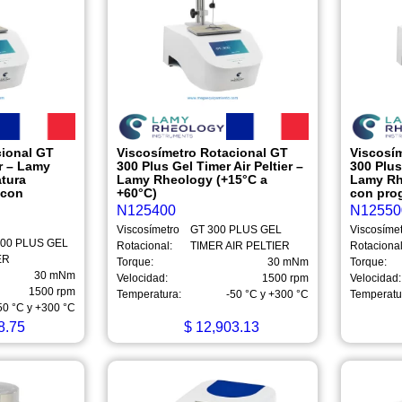
cional GT
Viscosímetro Rotacional GT
Viscosí
r – Lamy
300 Plus Gel Timer Air Peltier –
300 Plus
tura
Lamy Rheology (+15°C a
Lamy Rh
 con
+60°C)
con pro
N125400
N12550
Viscosímetro
GT 300 PLUS GEL
Viscosíme
300 PLUS GEL
Rotacional:
TIMER AIR PELTIER
Rotacional
ER
Torque:
30 mNm
Torque:
30 mNm
Velocidad:
1500 rpm
Velocidad:
1500 rpm
Temperatura:
-50 °C y +300 °C
Temperatu
50 °C y +300 °C
8.75
$
12,903.13