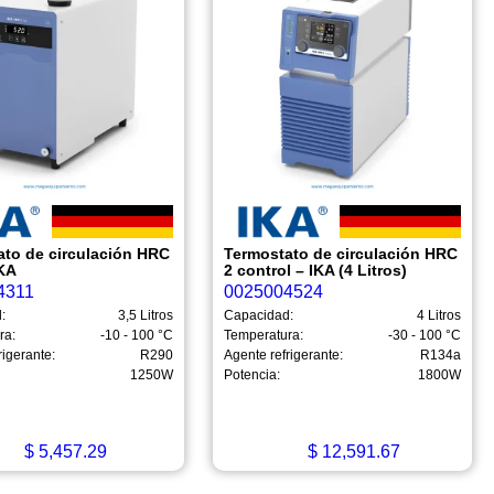
ato de circulación HRC
Termostato de circulación HRC
IKA
2 control – IKA (4 Litros)
4311
0025004524
:
3,5 Litros
Capacidad:
4 Litros
ra:
-10 - 100 °C
Temperatura:
-30 - 100 °C
rigerante:
R290
Agente refrigerante:
R134a
1250W
Potencia:
1800W
$
5,457.29
$
12,591.67