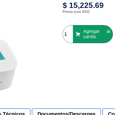
$
15,225.69
Precio (con IGV)
Agregar al
carrito
s Técnicos
Documentos/Descargas
Co