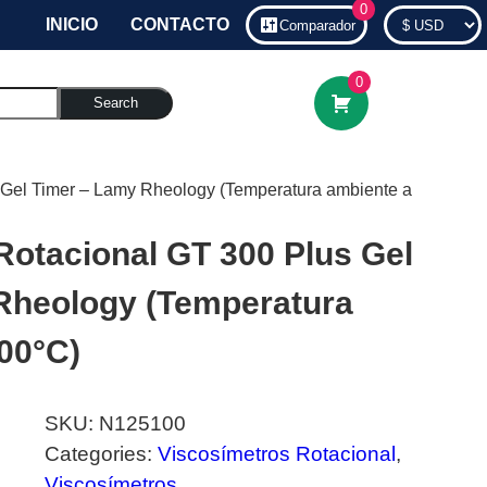
0
INICIO
CONTACTO
Comparador
0
Search
 Gel Timer – Lamy Rheology (Temperatura ambiente a
Rotacional GT 300 Plus Gel
Rheology (Temperatura
00°C)
SKU:
N125100
Categories:
Viscosímetros Rotacional
,
Viscosímetros