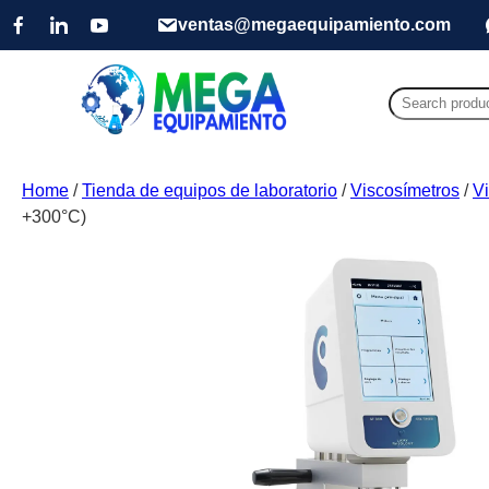
ventas@megaequipamiento.com
Search
for:
Home
/
Tienda de equipos de laboratorio
/
Viscosímetros
/
V
+300°C)