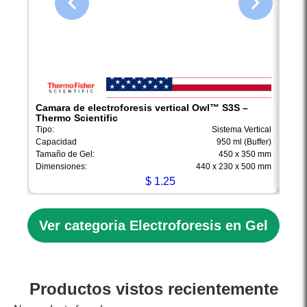
Camara de electroforesis vertical Owl™ S3S –
Secu
Thermo Scientific
S4S 
Tipo:
Sistema Vertical
Tipo:
Capacidad
950 ml (Buffer)
Capa
Tamaño de Gel:
450 x 350 mm
Tamañ
Dimensiones:
440 x 230 x 500 mm
Dimen
$
1.25
Ver categoria Electroforesis en Gel
Productos vistos recientemente