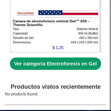
Camara de electroforesis vertical Owl™ S3S –
Secu
Thermo Scientific
S4S 
Tipo:
Sistema Vertical
Tipo:
Capacidad
950 ml (Buffer)
Capa
Tamaño de Gel:
450 x 350 mm
Tamañ
Dimensiones:
440 x 230 x 500 mm
Dimen
$
1.25
Ver categoria Electroforesis en Gel
Productos vistos recientemente
No products found.