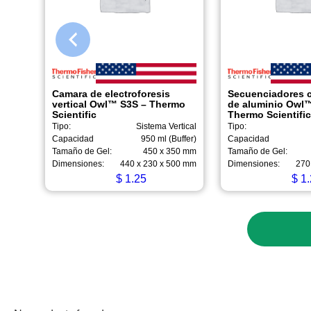
Camara de electroforesis
Secuenciadores 
vertical Owl™ S3S – Thermo
de aluminio Owl
Scientific
Thermo Scientifi
Tipo:
Sistema Vertical
Tipo:
Capacidad
950 ml (Buffer)
Capacidad
Tamaño de Gel:
450 x 350 mm
Tamaño de Gel:
Dimensiones:
440 x 230 x 500 mm
Dimensiones:
270
$
1.25
$
1.