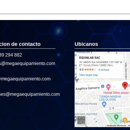
cion de contacto
Ubicanos
39 294 882
s@megaequipamiento.com
@megaequipamiento.com
nes@megaequipamiento.com