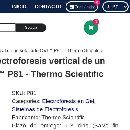
0
INICIO
CONTACTO
Comparador
0
Search
tical de un solo lado Owl™ P81 – Thermo Scientific
ctroforesis vertical de un
™ P81 - Thermo Scientific
SKU:
P81
Categories:
Electroforesis en Gel
,
Sistemas de Electroforesis
Fabricante:
Thermo Scientific
Plazo de entrega:
1-3 días (Salvo fin