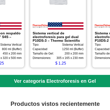
con respaldo
Sistema vertical de
Sistema v
™ S4S –
electroforesis para gel dual
electrofo
c
P10DS-3 – Thermo Scientific
P10DS-2 
Sistema Vertical
Tipo:
Sistema Vertical
Tipo:
800 ml (Buffer)
Capacidad
1250 ml (Buffer)
Capacidad
450 x 200 mm
Tamaño de Gel:
200 x 200 mm
Tamaño de 
 x 320 x 500 mm
Dimensiones:
305 x 165 x 230 mm
Dimension
25
$
1.25
Ver categoria Electroforesis en Gel
Productos vistos recientemente