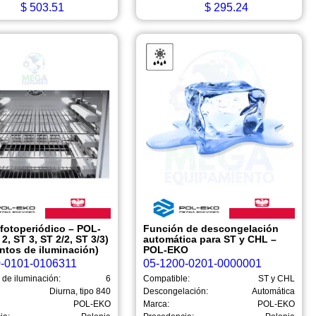
$
503.51
$
295.24
fotoperiódico – POL-
Función de descongelación
2, ST 3, ST 2/2, ST 3/3)
automática para ST y CHL –
ntos de iluminación)
POL-EKO
0-0101-0106311
05-1200-0201-0000001
 de iluminación:
6
Compatible:
ST y CHL
Diurna, tipo 840
Descongelación:
Automática
POL-EKO
Marca:
POL-EKO