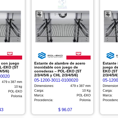
e con juego
Estante de alambre de acero
Estante 
OL-EKO (ST
inoxidable con juego de
juego d
4/5/6)
correderas – POL-EKO (ST
EKO (ST 
2/3/4/5/6 y CHL 2/3/4/5/6)
2/3/4/5/6
00020
05-1200-3011-0100020
05-120
479 x 387 mm
Dimensiones:
479 x 387 mm
Dimension
10 kg
Carga:
10 Kg
Carga:
POL-EKO
Marca:
POL-EKO
Marca:
Polonia
Procedencia:
Polonia
Procedenc
43
$
96.07