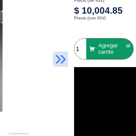
Precio (sin IGV)
$
10,004.85
Precio (con IGV)
Agregar al
carrito