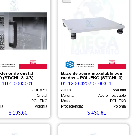
xterior de cristal –
Base de acero inoxidable con
 (ST/CHL 3, 3/3)
ruedas – POL-EKO (ST/CHL 3)
0-1101-0003001
05-1200-4202-0100311
e:
CHL y ST
Altura:
560 mm
Cristal
Material:
Acero inoxidable
POL-EKO
Marca:
POL-EKO
ia:
Polonia
Procedencia:
Polonia
$
193.60
$
430.61