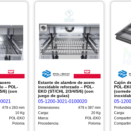
 acero
Estante de alambre de acero
Cajón de
do – POL-
inoxidable reforzado – POL-
POL-EKO
5/6) (con
EKO (ST/CHL 2/3/4/5/6) (con
(correde
juego de guías)
inoxida
00021
05-1200-3021-0100020
05-120
479 x 283 mm
Dimensiones:
479 x 387 mm
Profundid
10 Kg
Carga:
20 Kg
Carga:
POL-EKO
Marca:
POL-EKO
Compartim
Polonia
Procedencia:
Polonia
Compartim