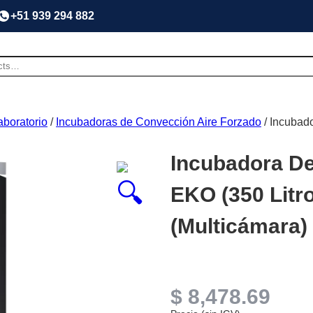
+51 939 294 882
aboratorio
/
Incubadoras de Convección Aire Forzado
/ Incubad
Incubadora De
EKO (350 Litr
(Multicámara)
$
8,478.69