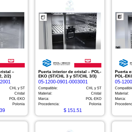
ristal –
Puerta interior de cristal – POL-
Puerta e
, 2/2)
EKO (ST/CHL 3 y ST/CHL 3/3)
POL-EKO
02001
05-1200-0901-0003001
05-120
CHL y ST
Compatible:
CHL y ST
Compatibl
Cristal
Material:
Cristal
Material:
POL-EKO
Marca:
POL-EKO
Marca:
Polonia
Procedencia:
Polonia
Procedenc
39
$
151.51