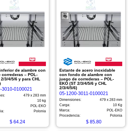
inferior de alambre con
Estante de acero inoxidable
e correderas – POL-
con fondo de alambre con
2/3/4/5/6 y para CHL
juego de correderas – POL-
)
EKO (ST 2/3/4/5/6 y CHL
2/3/4/5/6)
0-3010-0100021
05-1200-3011-0100021
es:
479 x 283 mm
Dimensiones:
479 x 283 mm
10 kg
Carga:
10 Kg
POL-EKO
Marca:
POL-EKO
ia:
Polonia
Procedencia:
Polonia
$
64.24
$
85.80