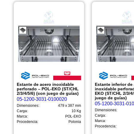
Estante de acero inoxidable
Estante inferior de
perforado – POL-EKO (ST/CHL
inoxidable perfora
2/3/4/5/6) (con juego de guías)
EKO (ST/CHL 2/3/4/
juego de guías)
05-1200-3031-0100020
05-1200-3031-01
Dimensiones:
479 x 387 mm
Dimensiones:
Carga:
10 Kg
Carga:
Marca:
POL-EKO
Marca:
Procedencia:
Polonia
Procedencia: