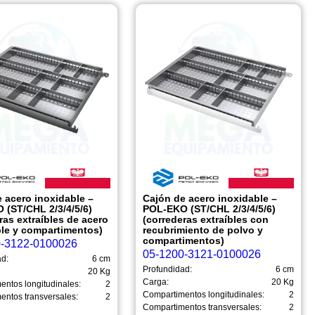
 acero inoxidable –
Cajón de acero inoxidable –
 (ST/CHL 2/3/4/5/6)
POL-EKO (ST/CHL 2/3/4/5/6)
ras extraíbles de acero
(correderas extraíbles con
ble y compartimentos)
recubrimiento de polvo y
compartimentos)
0-3122-0100026
05-1200-3121-0100026
ad:
6 cm
Profundidad:
6 cm
20 Kg
Carga:
20 Kg
entos longitudinales:
2
Compartimentos longitudinales:
2
entos transversales:
2
Compartimentos transversales:
2