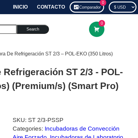
0
INICIO
CONTACTO
Comparador
0
Search
ora De Refrigeración ST 2/3 – POL-EKO (350 Litros)
 Refrigeración ST 2/3 - POL-
os) (Premium/s) (Smart Pro)
SKU:
ST 2/3-PSSP
Categories:
Incubadoras de Convección
Aire Forzado
,
Incubadoras de Laboratorio