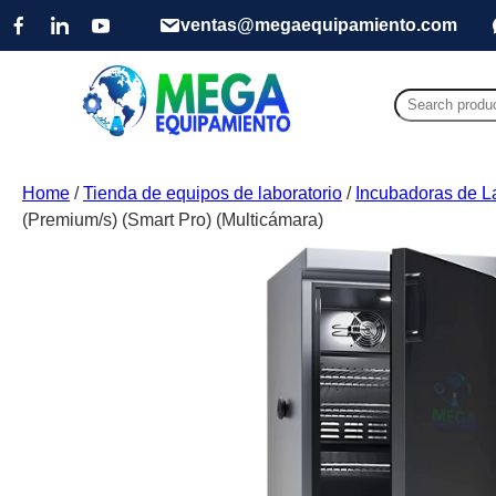
ventas@megaequipamiento.com
Search
for:
Home
/
Tienda de equipos de laboratorio
/
Incubadoras de L
(Premium/s) (Smart Pro) (Multicámara)