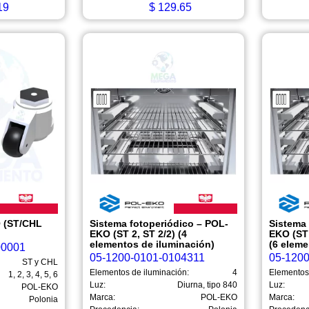
19
$
129.65
 (ST/CHL
Sistema fotoperiódico – POL-
Sistema 
EKO (ST 2, ST 2/2) (4
EKO (ST 
elementos de iluminación)
(6 eleme
00001
05-1200-0101-0104311
05-120
ST y CHL
Elementos de iluminación:
4
Elementos
1, 2, 3, 4, 5, 6
Luz:
Diurna, tipo 840
Luz:
POL-EKO
Marca:
POL-EKO
Marca:
Polonia