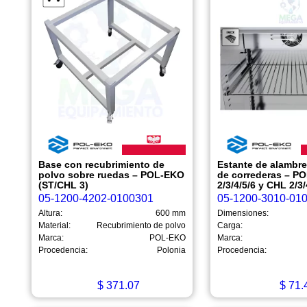
Base con recubrimiento de
Estante de alambr
polvo sobre ruedas – POL-EKO
de correderas – P
(ST/CHL 3)
2/3/4/5/6 y CHL 2/3/
05-1200-4202-0100301
05-1200-3010-01
Altura:
600 mm
Dimensiones:
Material:
Recubrimiento de polvo
Carga:
Marca:
POL-EKO
Marca:
Procedencia:
Polonia
Procedencia:
$
371.07
$
71.