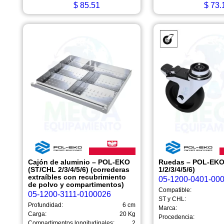
$
85.51
$
73.
Cajón de aluminio – POL-EKO
Ruedas – POL-EKO
(ST/CHL 2/3/4/5/6) (correderas
1/2/3/4/5/6)
extraíbles con recubrimiento
05-1200-0401-00
de polvo y compartimentos)
Compatible:
05-1200-3111-0100026
ST y CHL:
Profundidad:
6 cm
Marca:
Carga:
20 Kg
Procedencia:
Compartimentos longitudinales:
2