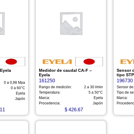
Eyela
Medidor de caudal CA-F –
Sensor 
Eyela
tipo STP
161250
196730
0 a 0,98 Mpa
Rango de medición:
2 a 30 l/min
Sensor de
0 a 60°C
Temperatura:
5 a 50°C
Tipo de se
Eyela
Marca:
Eyela
Marca:
Japón
Procedencia:
Japón
Procedenc
11
$
426.67