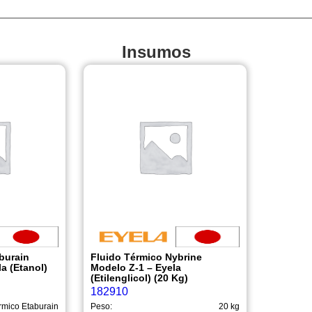
Insumos
burain
Fluido Térmico Nybrine
a (Etanol)
Modelo Z-1 – Eyela
(Etilenglicol) (20 Kg)
182910
rmico Etaburain
Peso:
20 kg