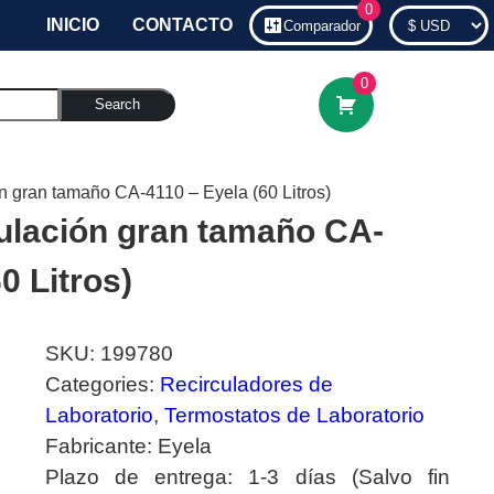
0
INICIO
CONTACTO
Comparador
0
Search
ión gran tamaño CA-4110 – Eyela (60 Litros)
culación gran tamaño CA-
0 Litros)
SKU:
199780
Categories:
Recirculadores de
Laboratorio
,
Termostatos de Laboratorio
Fabricante:
Eyela
Plazo de entrega:
1-3 días (Salvo fin