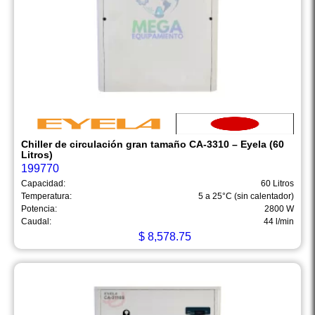
Chiller de circulación gran tamaño CA-3310 – Eyela (60
Litros)
199770
Capacidad:
60 Litros
Temperatura:
5 a 25°C (sin calentador)
Potencia:
2800 W
Caudal:
44 l/min
$
8,578.75