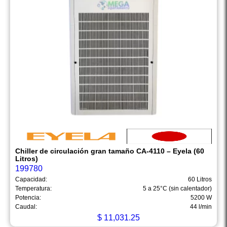
Chiller de circulación gran tamaño CA-4110 – Eyela (60
Litros)
199780
Capacidad:
60 Litros
Temperatura:
5 a 25°C (sin calentador)
Potencia:
5200 W
Caudal:
44 l/min
$
11,031.25