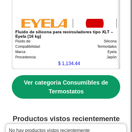
Fluido de silicona para recirculadores tipo XLT –
Flui
Eyela (16 kg)
Eyel
Fluido de:
Silicona
Peso:
Compatibilidad:
Termostatos
Tempe
Marca:
Eyela
Marca
Procedencia:
Japón
Proce
$
1,134.44
Ver categoria Consumibles de
Termostatos
Productos vistos recientemente
No hay productos vistos recientemente