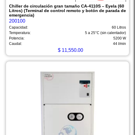
Chiller de circulación gran tamaño CA-4110S – Eyela (60
Litros) (Terminal de control remoto y botón de parada de
emergencia)
200100
Capacidad:
60 Litros
Temperatura:
5 a 25°C (sin calentador)
Potencia:
5200 W
Caudal:
44 l/min
$
11,550.00