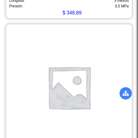
Longitud:
5 metros
Presión:
0,5 MPa
$
348.89