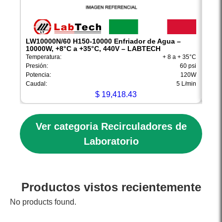
LW10000N/60 H150-10000 Enfriador de Agua –
LW10
10000W, +8°C a +35°C, 440V – LABTECH
1000
Temperatura:
+ 8 a + 35°C
Tempe
Presión:
60 psi
Presi
Potencia:
120W
Poten
Caudal:
5 L/min
Cauda
$
19,418.43
Ver categoria Recirculadores de
Laboratorio
Productos vistos recientemente
No products found.