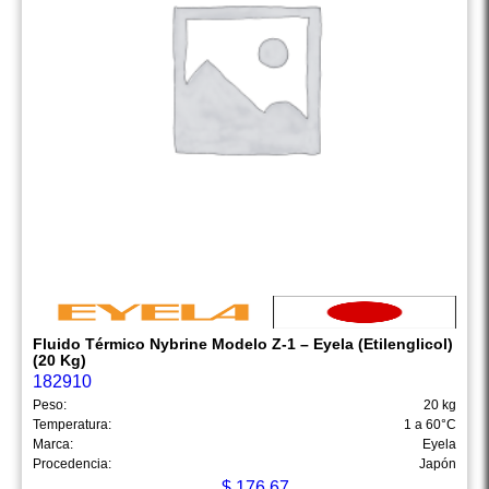
Fluido Térmico Nybrine Modelo Z-1 – Eyela (Etilenglicol)
(20 Kg)
182910
Peso:
20 kg
Temperatura:
1 a 60°C
Marca:
Eyela
Procedencia:
Japón
$
176.67