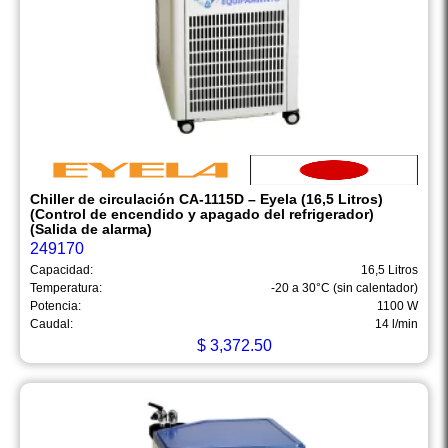
Chiller de circulación CA-1115D – Eyela (16,5 Litros)
(Control de encendido y apagado del refrigerador)
(Salida de alarma)
249170
Capacidad:
16,5 Litros
Temperatura:
-20 a 30°C (sin calentador)
Potencia:
1100 W
Caudal:
14 l/min
$
3,372.50