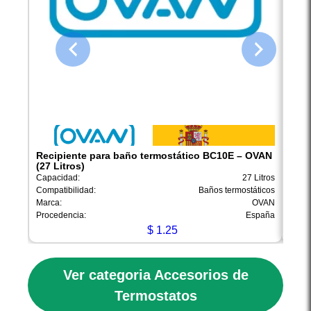
Recipiente para baño termostático BC10E – OVAN
Reci
(27 Litros)
OVAN
Capacidad:
27 Litros
Capac
Compatibilidad:
Baños termostáticos
Compa
Marca:
OVAN
Marca
Procedencia:
España
Proce
$
1.25
Ver categoria Accesorios de
Termostatos