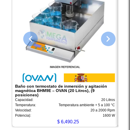
Baño con termostato de inmersión y agitación
Baño
magnética BHM9E – OVAN (20 Litros), (9
magn
posiciones)
posi
Capacidad:
20 Litros
Capac
Temperatura:
Temperatura ambiente + 5 a 100 °C
Tempe
Velocidad:
20 a 2000 Rpm
Veloc
Potencia}:
1600 W
Poten
$
6,490.25