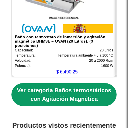
Baño con termostato de inmersión y agitación
Baño
magnética BHM9E – OVAN (20 Litros), (9
magn
posiciones)
posi
Capacidad:
20 Litros
Capac
Temperatura:
Temperatura ambiente + 5 a 100 °C
Tempe
Velocidad:
20 a 2000 Rpm
Veloc
Potencia}:
1600 W
Poten
$
6,490.25
Ver categoria Baños termostáticos
con Agitación Magnética
Productos vistos recientemente