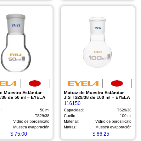
de Muestra Estándar
Matraz de Muestra Estándar
9/38 de 50 ml – EYELA
JIS TS29/38 de 100 ml – EYELA
116150
:
50 ml
Capacidad:
TS29/38
TS29/38
Cuello
100 ml
Vidrio de borosilicato
Material:
Vidrio de borosilicato
Muestra evaporación
Matraz:
Muestra evaporación
$
75.00
$
86.25