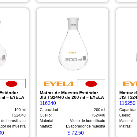
 Estándar
Matraz de Muestra Estándar
Matraz 
 ml – EYELA
JIS TS24/40 de 200 ml – EYELA
JIS TS2
116240
116250
100 ml
Capacidad::
200 ml
Capacidad
TS24/40
Cuello:
TS24/40
Cuello:
 de borosilicato
Material:
Vidrio de borosilicato
Material:
dor de muestra
Matraz:
Evaporador de muestra
Matraz:
00
$
72.50