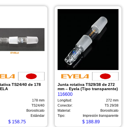
tativa TS24/40 de 178
Junta rotativa TS29/38 de 272
YELA
mm – Eyela (Tipo transparente)
116600
178 mm
Longitud:
272 mm
TS24/40
Conector:
TS 29/38
Borosilicato
Material:
Borosilicato
Estándar
Tipo:
Impresión transparente
$
158.75
$
188.89