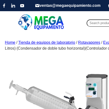
ventas@megaequipamiento.com
Search
for:
Home
/
Tienda de equipos de laboratorio
/
Rotavapores
/
Eva
Litros) (Condensador de doble tubo horizontal)(Controlador