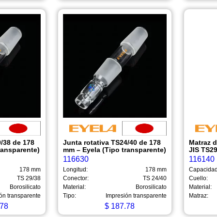
9/38 de 178
Junta rotativa TS24/40 de 178
Matraz 
ransparente)
mm – Eyela (Tipo transparente)
JIS TS2
116630
116140
178 mm
Longitud:
178 mm
Capacidad
TS 29/38
Conector:
TS 24/40
Cuello:
Borosilicato
Material:
Borosilicato
Material:
ón transparente
Tipo:
Impresión transparente
Matraz:
78
$
187.78