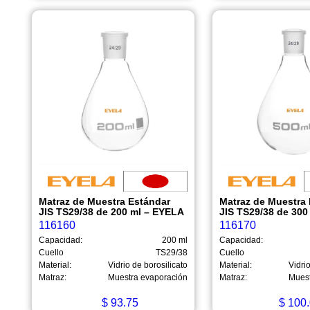
Matraz de Muestra Estándar
Matraz de Muestra
JIS TS29/38 de 200 ml – EYELA
JIS TS29/38 de 300
116160
116170
Capacidad:
200 ml
Capacidad:
Cuello
TS29/38
Cuello
Material:
Vidrio de borosilicato
Material:
Vidrio
Matraz:
Muestra evaporación
Matraz:
Muest
$
93.75
$
100.