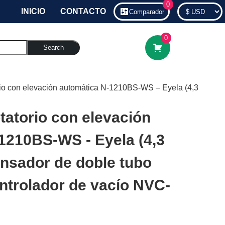
0
INICIO
CONTACTO
Comparador
0
Search
rio con elevación automática N-1210BS-WS – Eyela (4,3
tatorio con elevación
1210BS-WS - Eyela (4,3
ensador de doble tubo
ontrolador de vacío NVC-