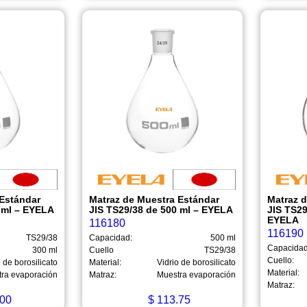
 Estándar
Matraz de Muestra Estándar
Matraz 
 ml – EYELA
JIS TS29/38 de 500 ml – EYELA
JIS TS29
EYELA
116180
116190
TS29/38
Capacidad:
500 ml
Capacidad
300 ml
Cuello
TS29/38
Cuello:
 de borosilicato
Material:
Vidrio de borosilicato
Material:
ra evaporación
Matraz:
Muestra evaporación
Matraz:
00
$
113.75