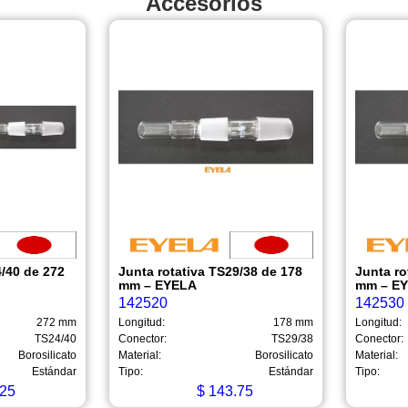
Accesorios
4/40 de 272
Junta rotativa TS29/38 de 178
Junta ro
mm – EYELA
mm – E
142520
142530
272 mm
Longitud:
178 mm
Longitud:
TS24/40
Conector:
TS29/38
Conector:
Borosilicato
Material:
Borosilicato
Material:
Estándar
Tipo:
Estándar
Tipo:
25
$
143.75