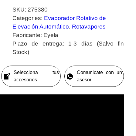
SKU:
275380
Categories:
Evaporador Rotativo de
Elevación Automático
,
Rotavapores
Fabricante:
Eyela
Plazo de entrega:
1-3 días (Salvo fin
Stock)
Selecciona tus
Comunicate con un
accesorios
asesor