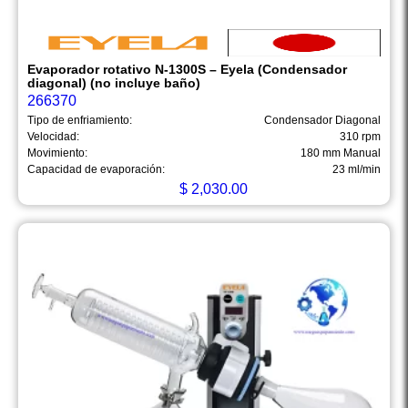
Evaporador rotativo N-1300S – Eyela (Condensador
diagonal) (no incluye baño)
266370
Tipo de enfriamiento:
Condensador Diagonal
Velocidad:
310 rpm
Movimiento:
180 mm Manual
Capacidad de evaporación:
23 ml/min
$
2,030.00