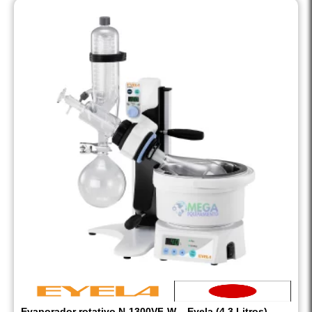
Evaporador rotativo N-1300VF-W – Eyela (4.3 Litros)