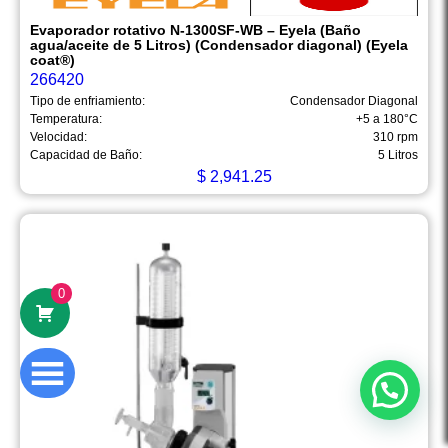
Evaporador rotativo N-1300SF-WB – Eyela (Baño
agua/aceite de 5 Litros) (Condensador diagonal) (Eyela
coat®)
266420
Tipo de enfriamiento:
Condensador Diagonal
Temperatura:
+5 a 180°C
Velocidad:
310 rpm
Capacidad de Baño:
5 Litros
$
2,941.25
Hola
Somos Mega Equipamiento,
somos especialistas en venta,
mantenimiento y calibración de equipos
de laboratorio.
0
¿En qué podemos ayudarte?
Abrir chat