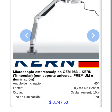
Microscopio estereoscópico OZM 983 – KERN
Micr
(Trinocular) (con soporte universal PREMIUM e
(Bin
iluminación)
ilum
Ángulo de inclinación:
45°
Ángul
Lentes:
0,7 x a 4,5 x Zoom
Lente
Ocular:
Ocular aumento 10 x
Ocula
Tipo de iluminación:
Led
Tipo 
$
3,747.50